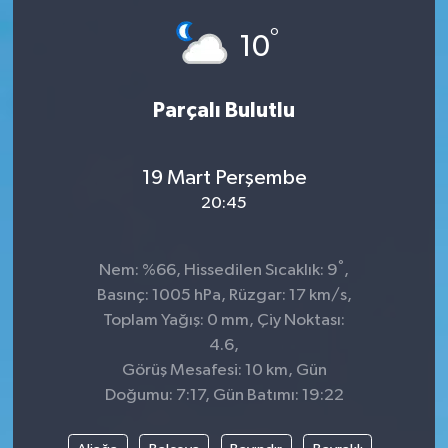
°
Siyaset
10
SPOR
Parçalı Bulutlu
YAŞAM
19 Mart Perşembe
Zonguldak
20:45
°
Nem: %66, Hissedilen Sıcaklık: 9
,
Basınç: 1005 hPa, Rüzgar: 17 km/s,
Toplam Yağış: 0 mm, Çiy Noktası:
4.6,
Görüş Mesafesi: 10 km, Gün
Doğumu: 7:17, Gün Batımı: 19:22