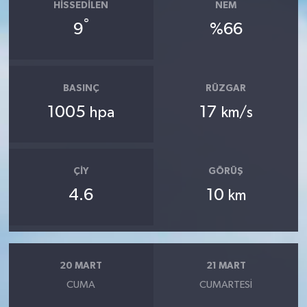
HISSEDILEN
NEM
°
9
%66
BASINÇ
RÜZGAR
1005
17
hpa
km/s
ÇIY
GÖRÜŞ
4.6
10
km
20 MART
21 MART
CUMA
CUMARTESI