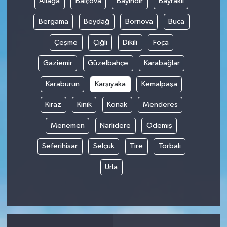
Aliağa
Balçova
Bayındır
Bayraklı
Bergama
Beydağ
Bornova
Buca
Çeşme
Çiğli
Dikili
Foça
Gaziemir
Güzelbahçe
Karabağlar
Karaburun
Karşıyaka
Kemalpaşa
Kiraz
Kınık
Konak
Menderes
Menemen
Narlıdere
Ödemiş
Seferihisar
Selçuk
Tire
Torbalı
Urla