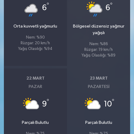
°
°
6
6
Orta kuvvetli yağmurlu
Bölgesel düzensiz yağmur
yağışlı
Nem: %90
Rüzgar: 20 km/h
Nem: %86
Yağış Olasılığı: %94
Rüzgar: 19 km/h
Yağış Olasılığı: %89
22 MART
23 MART
PAZAR
PAZARTESI
°
°
9
10
Parçalı Bulutlu
Parçalı Bulutlu
Nem: %75
Nem: %75