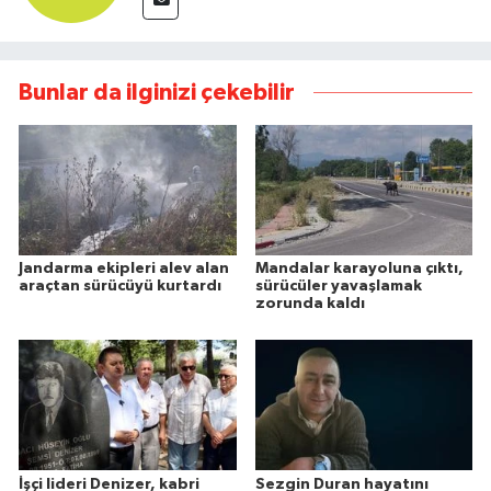
Bunlar da ilginizi çekebilir
Jandarma ekipleri alev alan
Mandalar karayoluna çıktı,
araçtan sürücüyü kurtardı
sürücüler yavaşlamak
zorunda kaldı
İşçi lideri Denizer, kabri
Sezgin Duran hayatını