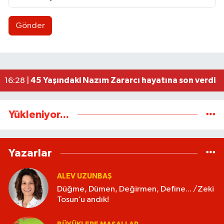
Gönder
Düğme, Dümen, Değirmen, Define... /Zeki Tosun
21:30 |
112 Artık cepte!
20:41 |
Cumhur İttifakından Gökçebey'in Festivali'ne 
20:30 |
Kadın Kooperatifleri ve Kadın Girişimciler Güç Bi
20:22 |
45 Yaşındaki Nazım Zararcı hayatına son verdi
16:28 |
Yükleniyor...
Yazarlar
ALEV UZUNBAŞ
Düğme, Dümen, Değirmen, Define... /Zeki
Tosun’u andık!