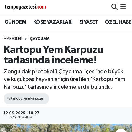
GÜNDEM
KÖŞE YAZARLARI
SİYASET
ÖZEL HABE
Alaplı
Zonguldak Nöbetçi Eczaneler
Çaycuma
Zonguldak Hava Durumu
HABERLER
ÇAYCUMA
Kartopu Yem Karpuzu
Devrek
Zonguldak Namaz Vakitleri
tarlasında inceleme!
Ereğli
Zonguldak Trafik Yoğunluk Haritası
Zonguldak protokolü Çaycuma İlçesi’nde büyük
ve küçükbaş hayvanlar için üretilen ‘Kartopu Yem
Gökçebey
Süper Lig Puan Durumu ve Fikstür
Karpuzu’ tarlasında incelemelerde bulundu.
GÜNDEM
Tüm Manşetler
#Kartopu yem karpuzu
Kilimli
Son Dakika Haberleri
12.09.2025 - 18:27
YAYINLANMA
Kozlu
Haber Arşivi