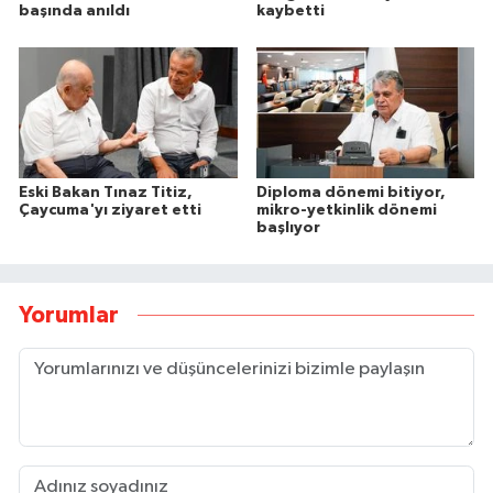
başında anıldı
kaybetti
Eski Bakan Tınaz Titiz,
Diploma dönemi bitiyor,
Çaycuma'yı ziyaret etti
mikro-yetkinlik dönemi
başlıyor
Yorumlar