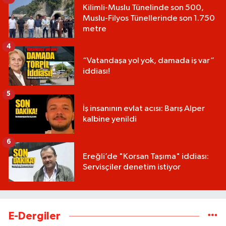
Kilimli-Muslu Tünelinde son 500,
Muslu-Filyos Tünellerinde son 1.750
metre
4
“Vatandaşa yol yok, damada iş var”
iddiası!
5
İş insanının evlat acısı: Barış Alper
kalbine yenildi
6
Ereğli’de "Korsan Taşıma" iddiası:
Servisçiler denetim istiyor
E-Dergiler