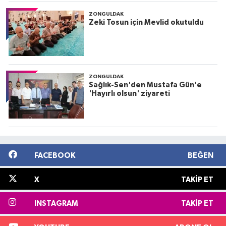
ZONGULDAK
Zeki Tosun için Mevlid okutuldu
ZONGULDAK
Sağlık-Sen'den Mustafa Gün'e
'Hayırlı olsun' ziyareti
FACEBOOK
BEĞEN
X
TAKIP ET
INSTAGRAM
TAKIP ET