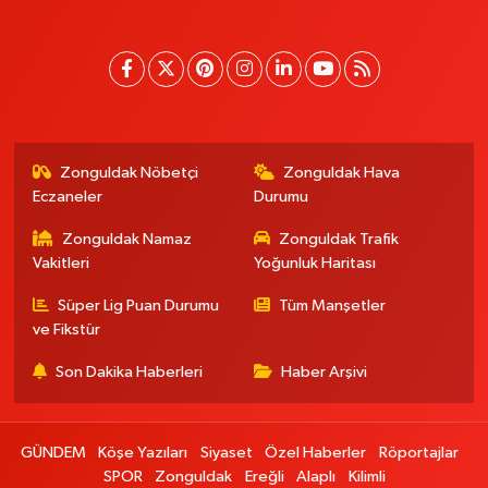
Zonguldak Nöbetçi
Zonguldak Hava
Eczaneler
Durumu
Zonguldak Namaz
Zonguldak Trafik
Vakitleri
Yoğunluk Haritası
Süper Lig Puan Durumu
Tüm Manşetler
ve Fikstür
Son Dakika Haberleri
Haber Arşivi
GÜNDEM
Köşe Yazıları
Siyaset
Özel Haberler
Röportajlar
SPOR
Zonguldak
Ereğli
Alaplı
Kilimli