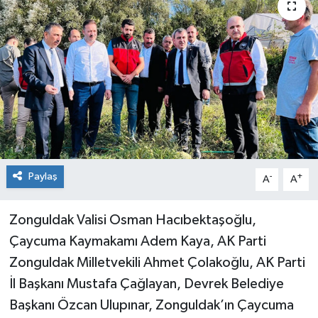
Siyaset
SPOR
YAŞAM
Zonguldak
Paylaş
-
+
A
A
Zonguldak Valisi Osman Hacıbektaşoğlu,
Çaycuma Kaymakamı Adem Kaya, AK Parti
Zonguldak Milletvekili Ahmet Çolakoğlu, AK Parti
İl Başkanı Mustafa Çağlayan, Devrek Belediye
Başkanı Özcan Ulupınar, Zonguldak’ın Çaycuma