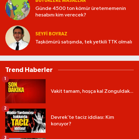
BÜYÜKLERE MASALLAR
Günde 4500 ton kömür üretememenin
hesabını kim verecek?
SEYFI BOYRAZ
Taşkömürü satışında, tek yetkili TTK olmalı
Trend Haberler
1
Vakit tamam, hoşça kal Zonguldak...
2
Devrek’te taciz iddiası: Kim
koruyor?
3