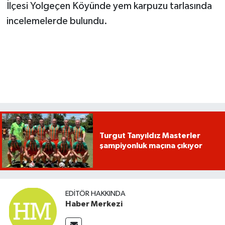
İlçesi Yolgeçen Köyünde yem karpuzu tarlasında
incelemelerde bulundu.
Turgut Tanyıldız Masterler
şampiyonluk maçına çıkıyor
EDITÖR HAKKINDA
Haber Merkezi