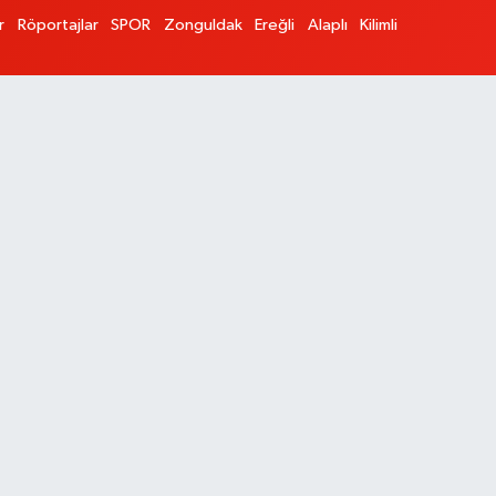
r
Röportajlar
SPOR
Zonguldak
Ereğli
Alaplı
Kilimli