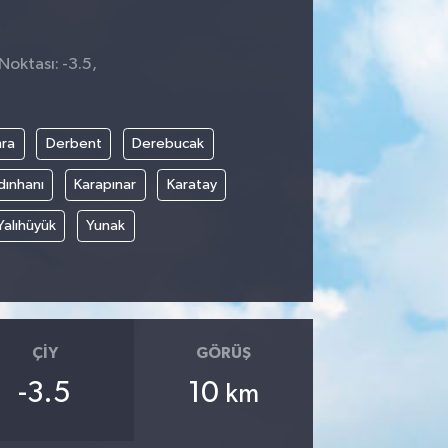
Noktası: -3.5,
ra
Derbent
Derebucak
dınhanı
Karapınar
Karatay
Yalıhüyük
Yunak
ÇIY
GÖRÜŞ
-3.5
10
km