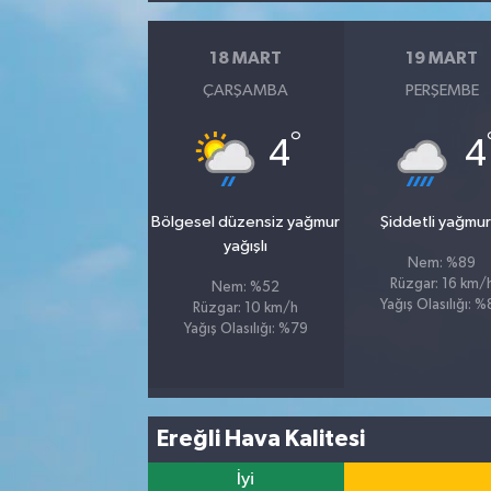
18 MART
19 MART
ÇARŞAMBA
PERŞEMBE
°
4
4
Bölgesel düzensiz yağmur
Şiddetli yağmur
yağışlı
Nem: %89
Rüzgar: 16 km/
Nem: %52
Yağış Olasılığı: 
Rüzgar: 10 km/h
Yağış Olasılığı: %79
Ereğli Hava Kalitesi
İyi