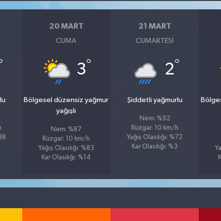
20 MART
21 MART
CUMA
CUMARTESI
°
°
°
3
2
lu
Bölgesel düzensiz yağmur
Şiddetli yağmurlu
Bölge
yağışlı
Nem: %92
h
Rüzgar: 10 km/h
Nem: %87
%88
Yağış Olasılığı: %72
Rüzgar: 10 km/h
Kar Olasılığı: %3
Yağış Olasılığı: %83
Ya
Kar Olasılığı: %14
K