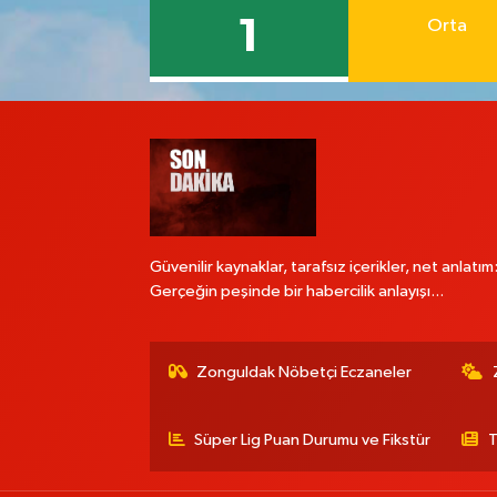
1
Orta
Güvenilir kaynaklar, tarafsız içerikler, net anlatım
Gerçeğin peşinde bir habercilik anlayışı...
Zonguldak Nöbetçi Eczaneler
Süper Lig Puan Durumu ve Fikstür
T