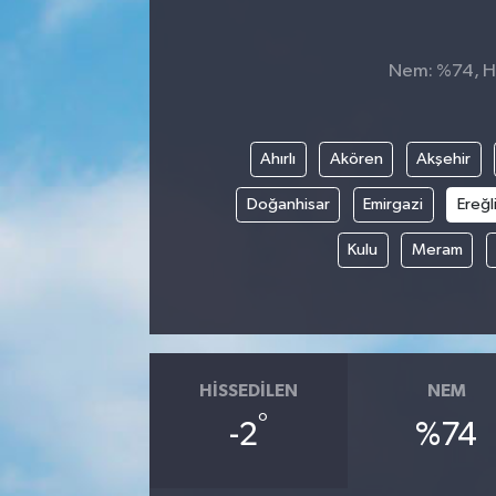
Siyaset
Nem: %74, His
SPOR
YAŞAM
Ahırlı
Akören
Akşehir
Doğanhisar
Emirgazi
Ereğl
Zonguldak
Kulu
Meram
HISSEDILEN
NEM
°
-2
%74