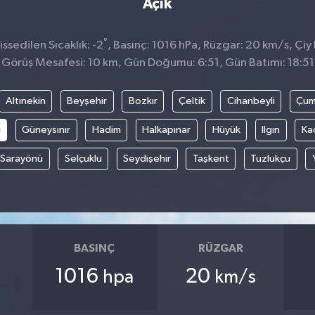
Açık
°
sedilen Sıcaklık: -2
, Basınç: 1016 hPa, Rüzgar: 20 km/s, Çiy 
Görüş Mesafesi: 10 km, Gün Doğumu: 6:51, Gün Batımı: 18:51
Altınekin
Beyşehir
Bozkır
Çeltik
Cihanbeyli
Çum
i
Güneysınır
Hadim
Halkapınar
Hüyük
Ilgın
Ka
Sarayönü
Selçuklu
Seydişehir
Taşkent
Tuzlukçu
BASINÇ
RÜZGAR
1016
20
hpa
km/s