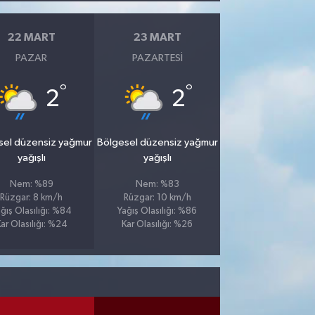
22 MART
23 MART
PAZAR
PAZARTESI
°
°
2
2
sel düzensiz yağmur
Bölgesel düzensiz yağmur
yağışlı
yağışlı
Nem: %89
Nem: %83
Rüzgar: 8 km/h
Rüzgar: 10 km/h
ğış Olasılığı: %84
Yağış Olasılığı: %86
ar Olasılığı: %24
Kar Olasılığı: %26