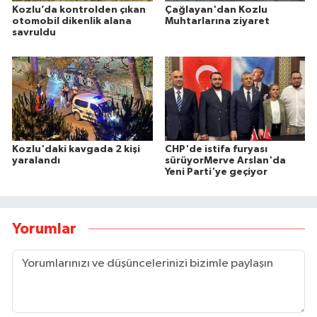
Kozlu’da kontrolden çıkan
Çağlayan'dan Kozlu
otomobil dikenlik alana
Muhtarlarına ziyaret
savruldu
Kozlu'daki kavgada 2 kişi
CHP'de istifa furyası
yaralandı
sürüyorMerve Arslan'da
Yeni Parti'ye geçiyor
Yorumlar