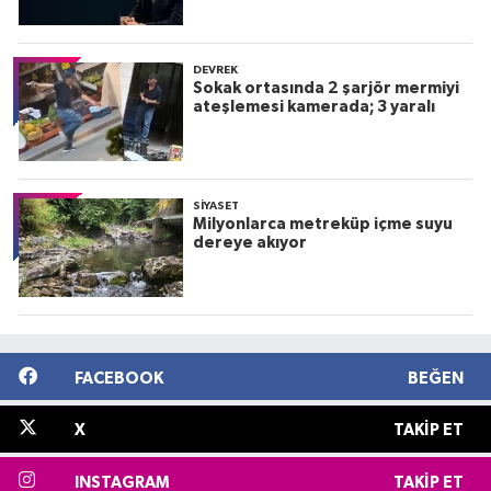
DEVREK
Sokak ortasında 2 şarjör mermiyi
ateşlemesi kamerada; 3 yaralı
SIYASET
Milyonlarca metreküp içme suyu
dereye akıyor
FACEBOOK
BEĞEN
X
TAKIP ET
INSTAGRAM
TAKIP ET