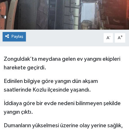
Siyaset
SPOR
Paylaş
-
+
A
A
YAŞAM
Zonguldak
Zonguldak’ta meydana gelen ev yangını ekipleri
harekete geçirdi.
Edinilen bilgiye göre yangın dün akşam
saatlerinde Kozlu ilçesinde yaşandı.
İddiaya göre bir evde nedeni bilinmeyen şekilde
yangın çıktı.
Dumanların yükselmesi üzerine olay yerine sağlık,