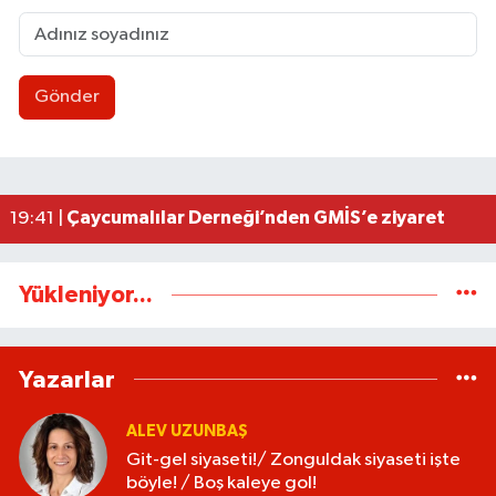
Gönder
Milletvekili Bozkurt, Kandilli’nin projelerini Sana
00:06 |
Eski Bakan Tınaz Titiz, Çaycuma'yı ziyaret etti
22:58 |
Diploma dönemi bitiyor, mikro-yetkinlik dönemi
22:49 |
Git-gel siyaseti!/ Zonguldak siyaseti işte böyle! 
22:11 |
Çaycumalılar Derneği’nden GMİS’e ziyaret
19:41 |
Yükleniyor...
Yazarlar
ALEV UZUNBAŞ
Git-gel siyaseti!/ Zonguldak siyaseti işte
böyle! / Boş kaleye gol!