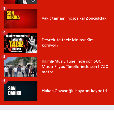
3
Vakit tamam, hoşça kal Zonguldak...
4
Devrek’te taciz iddiası: Kim
koruyor?
5
Kilimli-Muslu Tünelinde son 500,
Muslu-Filyos Tünellerinde son 1.750
metre
6
Hakan Çavuşoğlu hayatını kaybetti