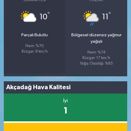
°
°
10
11
Parçalı Bulutlu
Bölgesel düzensiz yağmur
yağışlı
Nem: %70
Rüzgar: 8 km/h
Nem: %74
Rüzgar: 17 km/h
Yağış Olasılığı: %85
Akçadağ Hava Kalitesi
İyi
1