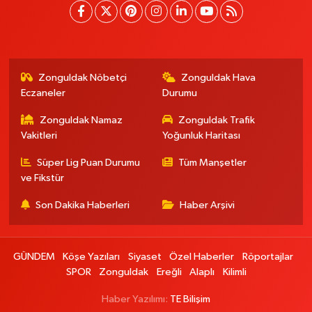
Zonguldak Nöbetçi
Zonguldak Hava
Eczaneler
Durumu
Zonguldak Namaz
Zonguldak Trafik
Vakitleri
Yoğunluk Haritası
Süper Lig Puan Durumu
Tüm Manşetler
ve Fikstür
Son Dakika Haberleri
Haber Arşivi
GÜNDEM
Köşe Yazıları
Siyaset
Özel Haberler
Röportajlar
SPOR
Zonguldak
Ereğli
Alaplı
Kilimli
Haber Yazılımı:
TE Bilişim