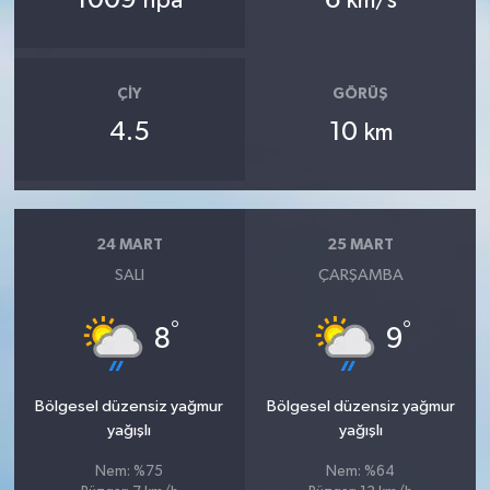
hpa
km/s
ÇIY
GÖRÜŞ
4.5
10
km
24 MART
25 MART
SALI
ÇARŞAMBA
°
°
8
9
Bölgesel düzensiz yağmur
Bölgesel düzensiz yağmur
yağışlı
yağışlı
Nem: %75
Nem: %64