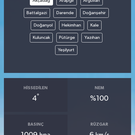
Akçadağ
Arapgir
Arguvan
Battalgazi
Darende
Doğanşehir
Doğanyol
Hekimhan
Kale
Kuluncak
Pütürge
Yazıhan
Yeşilyurt
HISSEDILEN
NEM
°
4
%100
BASINÇ
RÜZGAR
1009
6