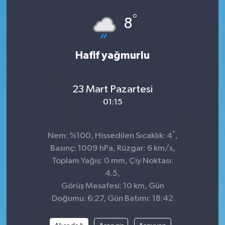
°
Siyaset
8
SPOR
Hafif yağmurlu
YAŞAM
23 Mart Pazartesi
Zonguldak
01:15
°
Nem: %100, Hissedilen Sıcaklık: 4
,
Basınç: 1009 hPa, Rüzgar: 6 km/s,
Toplam Yağış: 0 mm, Çiy Noktası:
4.5,
Görüş Mesafesi: 10 km, Gün
Doğumu: 6:27, Gün Batımı: 18:42