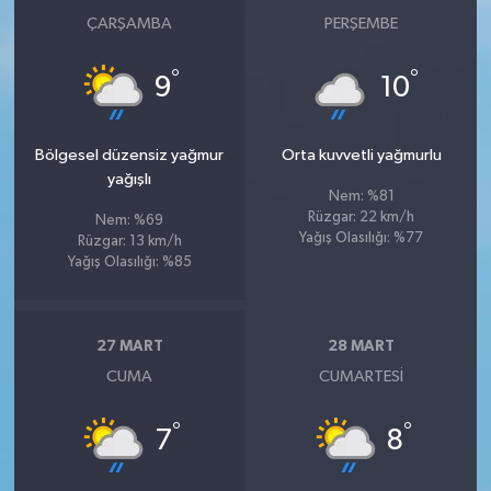
ÇARŞAMBA
PERŞEMBE
°
°
9
10
Bölgesel düzensiz yağmur
Orta kuvvetli yağmurlu
yağışlı
Nem: %81
Rüzgar: 22 km/h
Nem: %69
Yağış Olasılığı: %77
Rüzgar: 13 km/h
Yağış Olasılığı: %85
27 MART
28 MART
CUMA
CUMARTESI
°
°
7
8