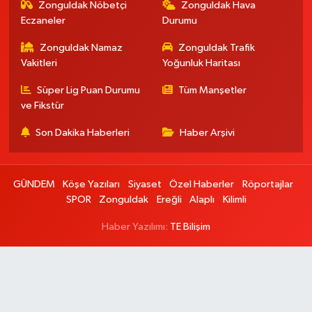
Zonguldak Nöbetçi
Zonguldak Hava
Eczaneler
Durumu
Zonguldak Namaz
Zonguldak Trafik
Vakitleri
Yoğunluk Haritası
Süper Lig Puan Durumu
Tüm Manşetler
ve Fikstür
Son Dakika Haberleri
Haber Arşivi
GÜNDEM
Köşe Yazıları
Siyaset
Özel Haberler
Röportajlar
SPOR
Zonguldak
Ereğli
Alaplı
Kilimli
Haber Yazılımı:
TE Bilişim