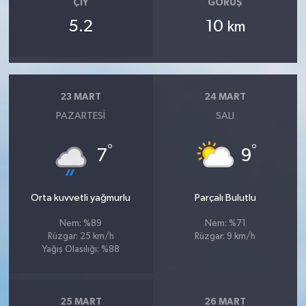
ÇIY
GÖRÜŞ
5.2
10
km
23 MART
24 MART
PAZARTESI
SALI
°
°
7
9
Orta kuvvetli yağmurlu
Parçalı Bulutlu
Nem: %89
Nem: %71
Rüzgar: 25 km/h
Rüzgar: 9 km/h
Yağış Olasılığı: %88
25 MART
26 MART