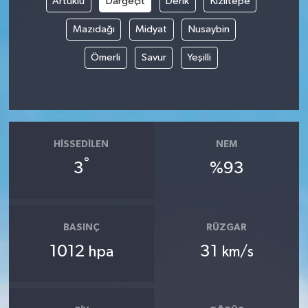
Artuklu
Dargeçit
Derik
Kızıltepe
Mazıdağı
Midyat
Nusaybin
Ömerli
Savur
Yeşilli
HISSEDILEN
NEM
°
3
%93
BASINÇ
RÜZGAR
1012
31
hpa
km/s