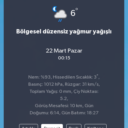
°
Siyaset
6
SPOR
Bölgesel düzensiz yağmur yağışlı
YAŞAM
22 Mart Pazar
Zonguldak
00:15
°
Nem: %93, Hissedilen Sıcaklık: 3
,
Basınç: 1012 hPa, Rüzgar: 31 km/s,
Toplam Yağış: 0 mm, Çiy Noktası:
5.2,
Görüş Mesafesi: 10 km, Gün
Doğumu: 6:14, Gün Batımı: 18:27