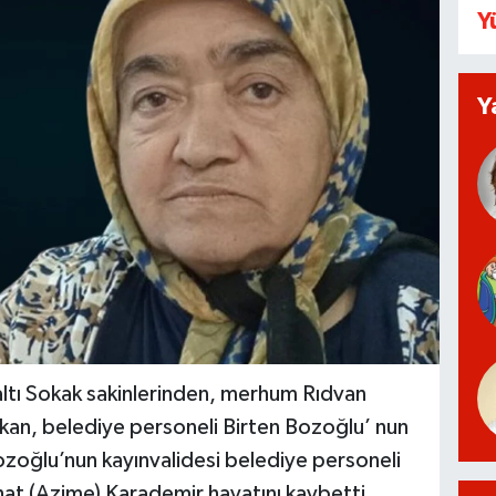
Y
Y
altı Sokak sakinlerinden, merhum Rıdvan
kan, belediye personeli Birten Bozoğlu’ nun
ozoğlu’nun kayınvalidesi belediye personeli
at (Azime) Karademir hayatını kaybetti.