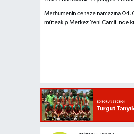
Merhumenin cenaze namazına 04.
müteakip Merkez Yeni Camii’ nde kıl
EDITÖRÜN SEÇTIĞI
Turgut Tanyıl