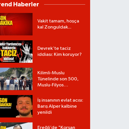
rend Haberler
Vakit tamam, hoşça
kal Zonguldak...
Devrek’te taciz
iddiası: Kim koruyor?
Kilimli-Muslu
Tünelinde son 500,
Muslu-Filyos
Tünellerinde son
1.750 metre
İş insanının evlat acısı:
Barış Alper kalbine
yenildi
Ereğli’de "Korsan