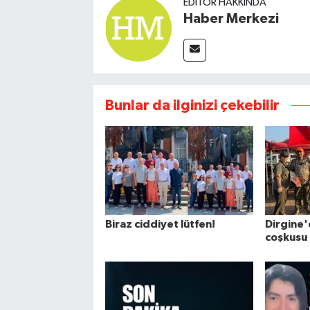
EDITÖR HAKKINDA
Haber Merkezi
Bunlar da ilginizi çekebilir
Biraz ciddiyet lütfen!
Dirgine'
coşkusu