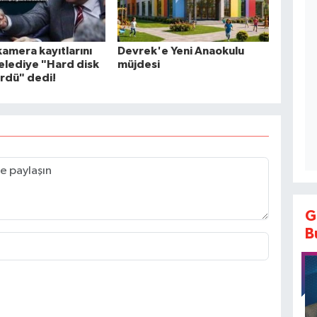
kamera kayıtlarını
Devrek'e Yeni Anaokulu
Belediye "Hard disk
müjdesi
rdü" dedi!
G
B