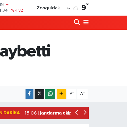
°
R
9
Zonguldak
3620
%0.02
8690
%0.19
İN
0380
%0.18
IN
,09000
%0.19
aybetti
00
8,00
%0
IN
1,74
%-1.82
45 Yaşındaki Nazım Zararcı hayatına s
16:28 |
Köylü kadınlarına yasak, market ve caf
16:03 |
-
+
A
A
Zeki Tosun, kabri başında dualarla anıl
15:27 |
“Vatandaşa yol yok, damada iş var” idd
15:12 |
N DAKIKA
Jandarma ekipleri alev alan araçtan sü
15:06 |