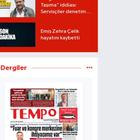
Taşıma" iddiası:
Servisçiler denetim
istiyor
Emiş Zehra Çelik
hayatını kaybetti
-Dergiler