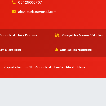
05426006767
alevuzunbas@gmail.com
:
Zonguldak Hava Durumu
Zonguldak Namaz Vakitleri
üm Manşetler
Son Dakika Haberleri
r
Röportajlar
SPOR
Zonguldak
Ereğli
Alaplı
Kilimli