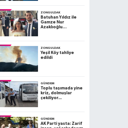
ZONGULDAK
Batuhan Yıldız ile
Gamze Nur
Azaklıoğlu
dünyaevine giriyor
ZONGULDAK
Yeşil Köy tahliye
edildi
GÜNDEM
Toplu taşımada yine
kriz, dolmuşlar
çekiliyor...
GÜNDEM
AK Parti yasta: Zarif