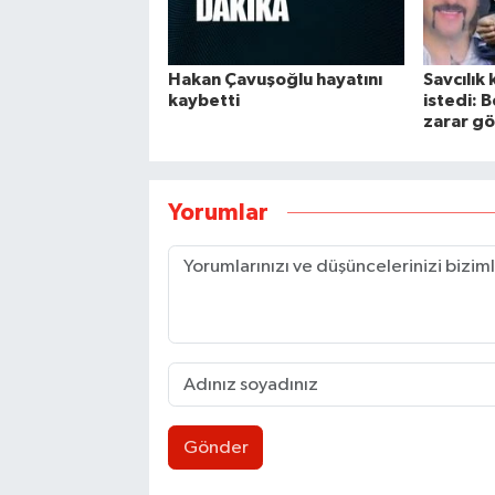
Hakan Çavuşoğlu hayatını
Savcılık 
kaybetti
istedi: 
zarar gö
Yorumlar
Gönder