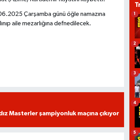
T
06.2025 Çarşamba günü öğle namazına
1
ınıp aile mezarlığına defnedilecek.
2
3
4
dız Masterler şampiyonluk maçına çıkıyor
5