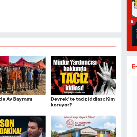
6
E
de Av Bayramı
Devrek’te taciz iddiası: Kim
koruyor?