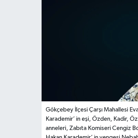
Siyaset
SPOR
YAŞAM
Zonguldak
Gökçebey İlçesi Çarşı Mahallesi Ev
Karademir’ in eşi, Özden, Kadir, Öz
anneleri, Zabıta Komiseri Cengiz B
Hakan Karademir’ in yengesi Nebah