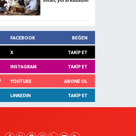
insan, yol arkadaşım
FACEBOOK
BEĞEN
X
TAKIP ET
INSTAGRAM
TAKIP ET
YOUTUBE
ABONE OL
LINKEDIN
TAKIP ET