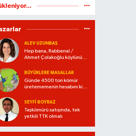
ükleniyor...
azarlar
ALEV UZUNBAŞ
Hep bana, Rabbena! /
Ahmet Çolakoğlu köylünün
cebini düşünür mü?
BÜYÜKLERE MASALLAR
Günde 4500 ton kömür
üretememenin hesabını kim
verecek?
SEYFI BOYRAZ
Taşkömürü satışında, tek
yetkili TTK olmalı