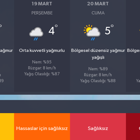
19 MART
20 MART
PERŞEMBE
CUMA
°
°
°
4
5
yağmur
Orta kuvvetli yağmurlu
Bölgesel düzensiz yağmur
Bölge
yağışlı
Nem: %95
Rüzgar: 8 km/h
Nem: %89
Yağış Olasılığı: %87
h
Rüzgar: 8 km/h
%89
Yağış Olasılığı: %88
Ya
Hassaslar için sağlıksız
Sağlıksız