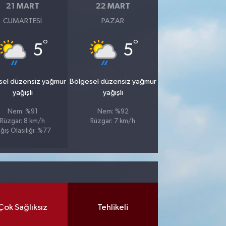
21 MART
22 MART
CUMARTESI
PAZAR
°
°
5
5
sel düzensiz yağmur
Bölgesel düzensiz yağmur
yağışlı
yağışlı
Nem: %91
Nem: %92
Rüzgar: 8 km/h
Rüzgar: 7 km/h
ğış Olasılığı: %77
Çok Sağlıksız
Tehlikeli