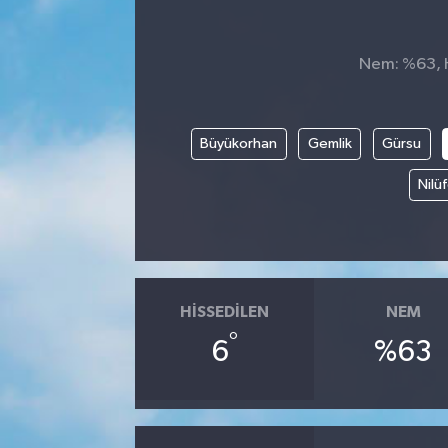
Siyaset
Nem: %63, Hi
SPOR
YAŞAM
Büyükorhan
Gemlik
Gürsu
Nilü
Zonguldak
HISSEDILEN
NEM
°
6
%63