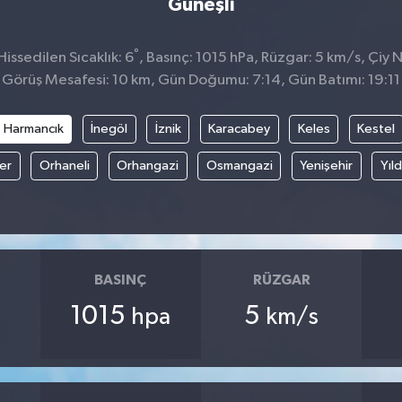
Güneşli
°
ssedilen Sıcaklık: 6
, Basınç: 1015 hPa, Rüzgar: 5 km/s, Çiy N
Görüş Mesafesi: 10 km, Gün Doğumu: 7:14, Gün Batımı: 19:11
Harmancık
İnegöl
İznik
Karacabey
Keles
Kestel
fer
Orhaneli
Orhangazi
Osmangazi
Yenişehir
Yıld
BASINÇ
RÜZGAR
1015
5
hpa
km/s