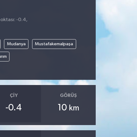
oktası: -0.4,
Mudanya
Mustafakemalpaşa
ırım
ÇIY
GÖRÜŞ
-0.4
10
km