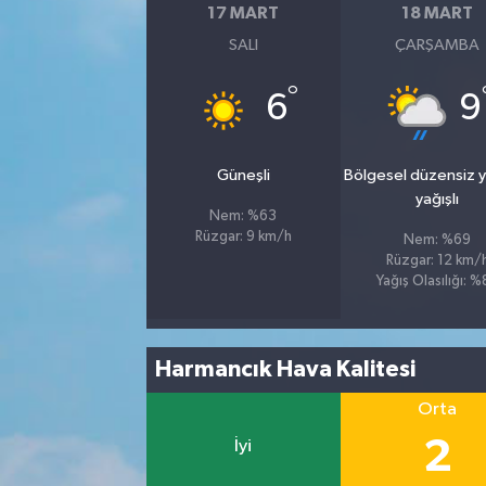
17 MART
18 MART
SALI
ÇARŞAMBA
°
6
9
Güneşli
Bölgesel düzensiz 
yağışlı
Nem: %63
Rüzgar: 9 km/h
Nem: %69
Rüzgar: 12 km/
Yağış Olasılığı: 
Harmancık Hava Kalitesi
Orta
2
İyi