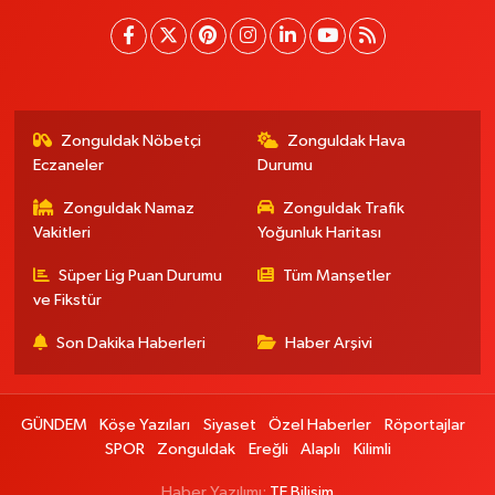
Zonguldak Nöbetçi
Zonguldak Hava
Eczaneler
Durumu
Zonguldak Namaz
Zonguldak Trafik
Vakitleri
Yoğunluk Haritası
Süper Lig Puan Durumu
Tüm Manşetler
ve Fikstür
Son Dakika Haberleri
Haber Arşivi
GÜNDEM
Köşe Yazıları
Siyaset
Özel Haberler
Röportajlar
SPOR
Zonguldak
Ereğli
Alaplı
Kilimli
Haber Yazılımı:
TE Bilişim