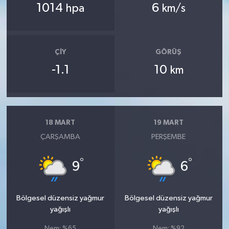
1014
6
hpa
km/s
ÇIY
GÖRÜŞ
-1.1
10
km
18 MART
19 MART
ÇARŞAMBA
PERŞEMBE
°
°
9
6
Bölgesel düzensiz yağmur
Bölgesel düzensiz yağmur
yağışlı
yağışlı
Nem: %65
Nem: %92