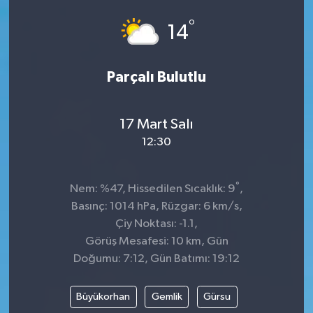
°
Siyaset
14
SPOR
Parçalı Bulutlu
YAŞAM
17 Mart Salı
Zonguldak
12:30
°
Nem: %47, Hissedilen Sıcaklık: 9
,
Basınç: 1014 hPa, Rüzgar: 6 km/s,
Çiy Noktası: -1.1,
Görüş Mesafesi: 10 km, Gün
Doğumu: 7:12, Gün Batımı: 19:12
Büyükorhan
Gemlik
Gürsu