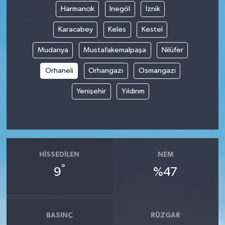
Harmancık
İnegöl
İznik
Karacabey
Keles
Kestel
Mudanya
Mustafakemalpaşa
Nilüfer
Orhaneli
Orhangazi
Osmangazi
Yenişehir
Yıldırım
HISSEDILEN
NEM
°
9
%47
BASINÇ
RÜZGAR