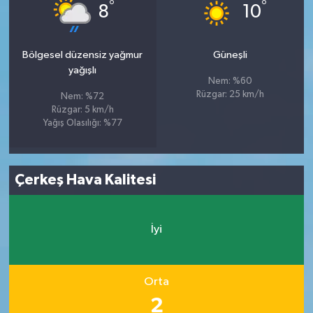
°
°
8
10
Bölgesel düzensiz yağmur
Güneşli
yağışlı
Nem: %60
Rüzgar: 25 km/h
Nem: %72
Rüzgar: 5 km/h
Yağış Olasılığı: %77
Çerkeş Hava Kalitesi
İyi
Orta
2