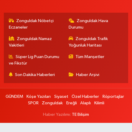
Zonguldak Nöbetçi
Zonguldak Hava
Eczaneler
Durumu
Zonguldak Namaz
Zonguldak Trafik
Vakitleri
Yoğunluk Haritası
Süper Lig Puan Durumu
Tüm Manşetler
ve Fikstür
Son Dakika Haberleri
Haber Arşivi
GÜNDEM
Köşe Yazıları
Siyaset
Özel Haberler
Röportajlar
SPOR
Zonguldak
Ereğli
Alaplı
Kilimli
Haber Yazılımı:
TE Bilişim