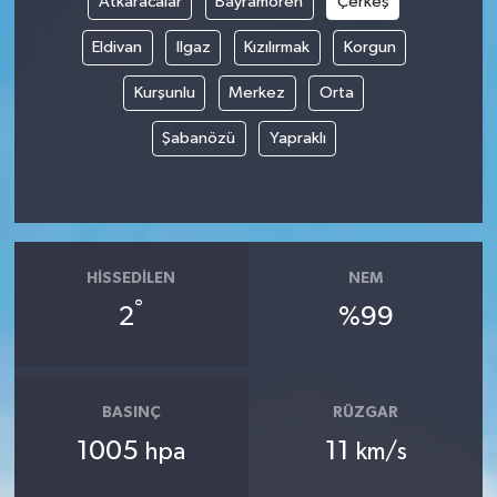
Atkaracalar
Bayramören
Çerkeş
Eldivan
Ilgaz
Kızılırmak
Korgun
Kurşunlu
Merkez
Orta
Şabanözü
Yapraklı
HISSEDILEN
NEM
°
2
%99
BASINÇ
RÜZGAR
1005
11
hpa
km/s