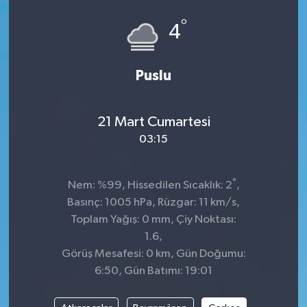
°
Siyaset
4
SPOR
Puslu
YAŞAM
21 Mart Cumartesi
Zonguldak
03:15
°
Nem: %99, Hissedilen Sıcaklık: 2
,
Basınç: 1005 hPa, Rüzgar: 11 km/s,
Toplam Yağış: 0 mm, Çiy Noktası:
1.6,
Görüş Mesafesi: 0 km, Gün Doğumu:
6:50, Gün Batımı: 19:01