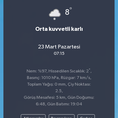
°
Siyaset
8
SPOR
Orta kuvvetli karlı
YAŞAM
23 Mart Pazartesi
Zonguldak
07:15
°
Nem: %97, Hissedilen Sıcaklık: 2
,
Basınç: 1010 hPa, Rüzgar: 7 km/s,
Toplam Yağış: 0 mm, Çiy Noktası:
2.5,
Görüş Mesafesi: 5 km, Gün Doğumu:
6:48, Gün Batımı: 19:04