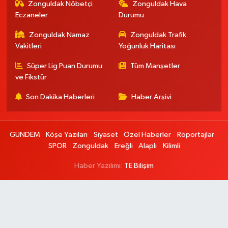
Zonguldak Nöbetçi
Zonguldak Hava
Eczaneler
Durumu
Zonguldak Namaz
Zonguldak Trafik
Vakitleri
Yoğunluk Haritası
Süper Lig Puan Durumu
Tüm Manşetler
ve Fikstür
Son Dakika Haberleri
Haber Arşivi
GÜNDEM
Köşe Yazıları
Siyaset
Özel Haberler
Röportajlar
SPOR
Zonguldak
Ereğli
Alaplı
Kilimli
Haber Yazılımı:
TE Bilişim