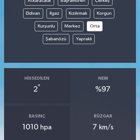
Atkaracalar
Bayramören
Çerkeş
Eldivan
Ilgaz
Kızılırmak
Korgun
Kurşunlu
Merkez
Orta
Şabanözü
Yapraklı
HISSEDILEN
NEM
°
2
%97
BASINÇ
RÜZGAR
1010
7
hpa
km/s