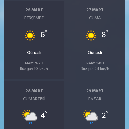
26 MART
27 MART
PERŞEMBE
CUMA
°
°
6
8
Güneşli
Güneşli
Nem: %70
Nem: %60
Rüzgar: 10 km/h
Rüzgar: 24 km/h
28 MART
29 MART
CUMARTESI
PAZAR
°
°
4
2