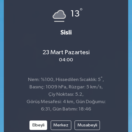
°
Siyaset
13
SPOR
Sisli
YAŞAM
23 Mart Pazartesi
Zonguldak
04:00
°
Nem: %100, Hissedilen Sıcaklık: 5
,
Basınç: 1009 hPa, Rüzgar: 5 km/s,
Çiy Noktası: 5.2,
Görüş Mesafesi: 4 km, Gün Doğumu:
6:31, Gün Batımı: 18:46
Elbeyli
Merkez
Musabeyli