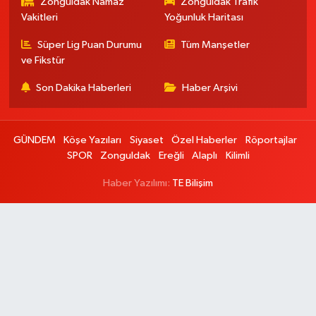
Zonguldak Namaz
Zonguldak Trafik
Vakitleri
Yoğunluk Haritası
Süper Lig Puan Durumu
Tüm Manşetler
ve Fikstür
Son Dakika Haberleri
Haber Arşivi
GÜNDEM
Köşe Yazıları
Siyaset
Özel Haberler
Röportajlar
SPOR
Zonguldak
Ereğli
Alaplı
Kilimli
Haber Yazılımı:
TE Bilişim