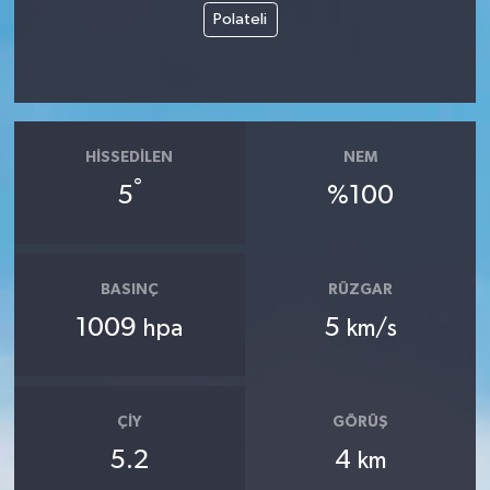
Polateli
HISSEDILEN
NEM
°
5
%100
BASINÇ
RÜZGAR
1009
5
hpa
km/s
ÇIY
GÖRÜŞ
5.2
4
km