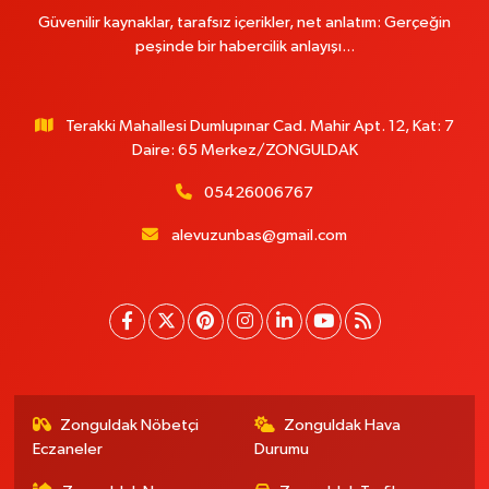
Güvenilir kaynaklar, tarafsız içerikler, net anlatım: Gerçeğin
peşinde bir habercilik anlayışı...
Terakki Mahallesi Dumlupınar Cad. Mahir Apt. 12, Kat: 7
Daire: 65 Merkez/ZONGULDAK
05426006767
alevuzunbas@gmail.com
Zonguldak Nöbetçi
Zonguldak Hava
Eczaneler
Durumu