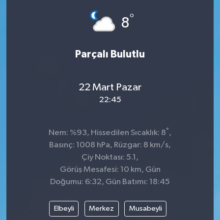
°
Siyaset
8
SPOR
Parçalı Bulutlu
YAŞAM
22 Mart Pazar
Zonguldak
22:45
°
Nem: %93, Hissedilen Sıcaklık: 8
,
Basınç: 1008 hPa, Rüzgar: 8 km/s,
Çiy Noktası: 5.1,
Görüş Mesafesi: 10 km, Gün
Doğumu: 6:32, Gün Batımı: 18:45
Elbeyli
Merkez
Musabeyli