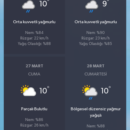
°
°
10
9
Orta kuvvetli yağmurlu
Orta kuvvetli yağmurlu
Nem: %84
Nem: %90
Rüzgar: 22 km/h
Rüzgar: 23 km/h
Yağış Olasılığı: %88
Yağış Olasılığı: %85
27 MART
28 MART
CUMA
CUMARTESI
°
°
10
10
Parçalı Bulutlu
Bölgesel düzensiz yağmur
yağışlı
Nem: %86
Rüzgar: 26 km/h
Nem: %88