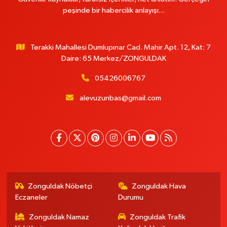
peşinde bir habercilik anlayışı...
Terakki Mahallesi Dumlupınar Cad. Mahir Apt. 12, Kat: 7
Daire: 65 Merkez/ZONGULDAK
05426006767
alevuzunbas@gmail.com
Zonguldak Nöbetçi
Zonguldak Hava
Eczaneler
Durumu
Zonguldak Namaz
Zonguldak Trafik