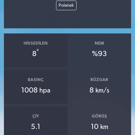
Polateli
HISSEDILEN
NEM
°
8
%93
BASINÇ
RÜZGAR
1008
8
hpa
km/s
ÇIY
GÖRÜŞ
5.1
10
km