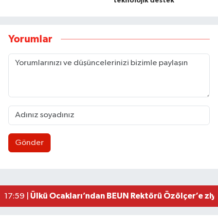
teknolojik destek
Yorumlar
Gönder
Çadır ve baraka işgalleri kaldırıldı
13:30 |
MHP Merkez İlçe Başkanı mazbatasını aldı
13:27 |
Zonguldakspor eski Başkanı Rıza Kerim Tanyeri’n
21:53 |
Hep bana, Rabbena! / Ahmet Çolakoğlu köylünü
21:43 |
Ülkü Ocakları’ndan BEUN Rektörü Özölçer’e ziy
17:59 |