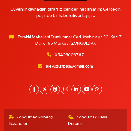
Güvenilir kaynaklar, tarafsız içerikler, net anlatım: Gerçeğin
peşinde bir habercilik anlayışı...
Terakki Mahallesi Dumlupınar Cad. Mahir Apt. 12, Kat: 7
Daire: 65 Merkez/ZONGULDAK
05426006767
alevuzunbas@gmail.com
Zonguldak Nöbetçi
Zonguldak Hava
Eczaneler
Durumu