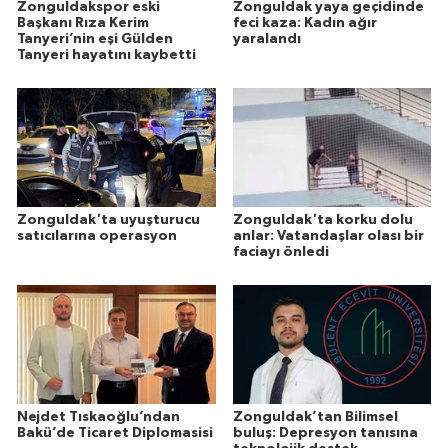
Zonguldakspor eski
Zonguldak yaya geçidinde
Başkanı Rıza Kerim
feci kaza: Kadın ağır
Tanyeri’nin eşi Gülden
yaralandı
Tanyeri hayatını kaybetti
Zonguldak'ta uyuşturucu
Zonguldak'ta korku dolu
satıcılarına operasyon
anlar: Vatandaşlar olası bir
faciayı önledi
Nejdet Tıskaoğlu’ndan
Zonguldak’tan Bilimsel
Bakü’de Ticaret Diplomasisi
buluş: Depresyon tanısına