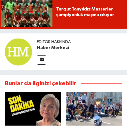
Turgut Tanyıldız Masterler
şampiyonluk maçına çıkıyor
EDITÖR HAKKINDA
Haber Merkezi
Bunlar da ilginizi çekebilir