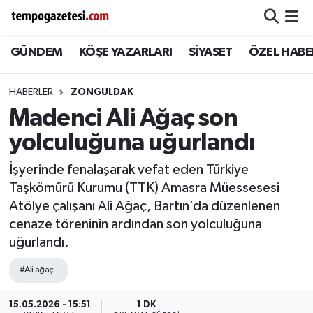
GÜNDEM
KÖŞE YAZARLARI
SİYASET
ÖZEL HABE
Alaplı
Zonguldak Nöbetçi Eczaneler
Çaycuma
Zonguldak Hava Durumu
HABERLER
ZONGULDAK
Madenci Ali Ağaç son
Devrek
Zonguldak Namaz Vakitleri
yolculuğuna uğurlandı
Ereğli
Zonguldak Trafik Yoğunluk Haritası
İşyerinde fenalaşarak vefat eden Türkiye
Taşkömürü Kurumu (TTK) Amasra Müessesesi
Gökçebey
Süper Lig Puan Durumu ve Fikstür
Atölye çalışanı Ali Ağaç, Bartın’da düzenlenen
cenaze töreninin ardından son yolculuğuna
GÜNDEM
Tüm Manşetler
uğurlandı.
Kilimli
Son Dakika Haberleri
#Ali ağaç
Kozlu
Haber Arşivi
15.05.2026 - 15:51
1 DK