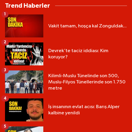
Trend Haberler
1
Vakit tamam, hoşça kal Zonguldak...
2
Devrek’te taciz iddiası: Kim
koruyor?
3
Kilimli-Muslu Tünelinde son 500,
Muslu-Filyos Tünellerinde son 1.750
metre
4
İş insanının evlat acısı: Barış Alper
kalbine yenildi
5