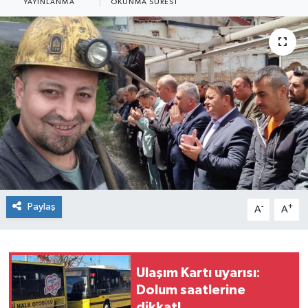
YAYINLANMA
OKUNMA SÜRESI
Siyaset
SPOR
YAŞAM
Zonguldak
Paylaş
-
+
A
A
Ulaşım Kartı uyarısı:
Dolum saatlerine
dikkat!