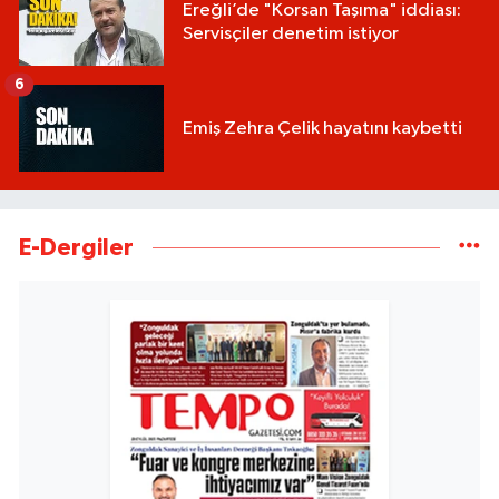
Ereğli’de "Korsan Taşıma" iddiası:
Servisçiler denetim istiyor
6
Emiş Zehra Çelik hayatını kaybetti
E-Dergiler