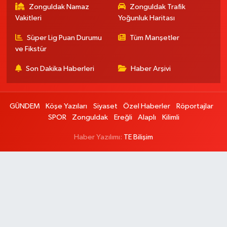
Zonguldak Namaz
Zonguldak Trafik
Vakitleri
Yoğunluk Haritası
Süper Lig Puan Durumu
Tüm Manşetler
ve Fikstür
Son Dakika Haberleri
Haber Arşivi
GÜNDEM
Köşe Yazıları
Siyaset
Özel Haberler
Röportajlar
SPOR
Zonguldak
Ereğli
Alaplı
Kilimli
Haber Yazılımı:
TE Bilişim