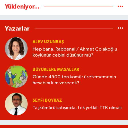
Yükleniyor...
Yazarlar
ALEV UZUNBAŞ
Hep bana, Rabbena! / Ahmet Çolakoğlu
köylünün cebini düşünür mü?
BÜYÜKLERE MASALLAR
Günde 4500 ton kömür üretememenin
hesabını kim verecek?
SEYFI BOYRAZ
Taşkömürü satışında, tek yetkili TTK olmalı