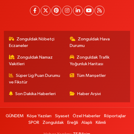
Zonguldak Nöbetçi
Zonguldak Hava
Eczaneler
Durumu
Zonguldak Namaz
Zonguldak Trafik
Vakitleri
Yoğunluk Haritası
Süper Lig Puan Durumu
Tüm Manşetler
ve Fikstür
Son Dakika Haberleri
Haber Arşivi
GÜNDEM
Köşe Yazıları
Siyaset
Özel Haberler
Röportajlar
SPOR
Zonguldak
Ereğli
Alaplı
Kilimli