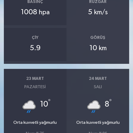
BASINÇ
RÜZGAR
1008
5
hpa
km/s
ÇIY
GÖRÜŞ
5.9
10
km
23 MART
24 MART
PAZARTESI
SALI
°
°
10
8
Orta kuvvetli yağmurlu
Orta kuvvetli yağmurlu