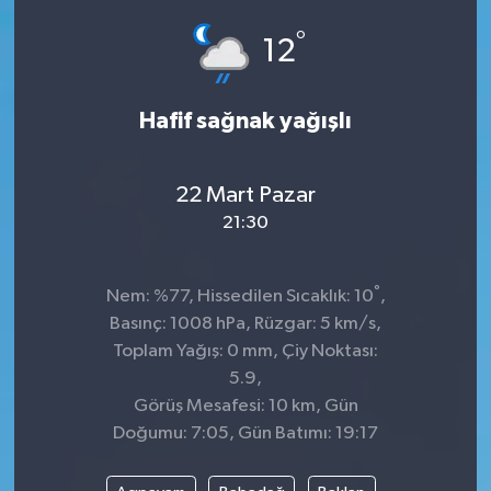
°
Siyaset
12
SPOR
Hafif sağnak yağışlı
YAŞAM
22 Mart Pazar
Zonguldak
21:30
°
Nem: %77, Hissedilen Sıcaklık: 10
,
Basınç: 1008 hPa, Rüzgar: 5 km/s,
Toplam Yağış: 0 mm, Çiy Noktası:
5.9,
Görüş Mesafesi: 10 km, Gün
Doğumu: 7:05, Gün Batımı: 19:17