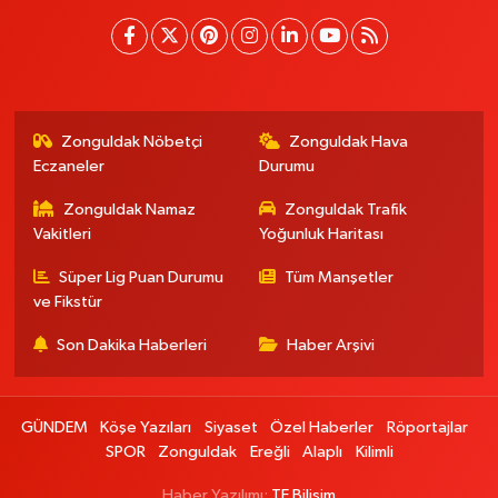
Zonguldak Nöbetçi
Zonguldak Hava
Eczaneler
Durumu
Zonguldak Namaz
Zonguldak Trafik
Vakitleri
Yoğunluk Haritası
Süper Lig Puan Durumu
Tüm Manşetler
ve Fikstür
Son Dakika Haberleri
Haber Arşivi
GÜNDEM
Köşe Yazıları
Siyaset
Özel Haberler
Röportajlar
SPOR
Zonguldak
Ereğli
Alaplı
Kilimli
Haber Yazılımı:
TE Bilişim