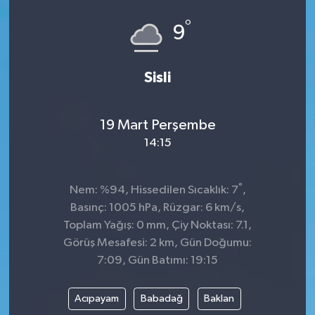
°
Siyaset
9
SPOR
Sisli
YAŞAM
19 Mart Perşembe
Zonguldak
14:15
°
Nem: %94, Hissedilen Sıcaklık: 7
,
Basınç: 1005 hPa, Rüzgar: 6 km/s,
Toplam Yağış: 0 mm, Çiy Noktası: 7.1,
Görüş Mesafesi: 2 km, Gün Doğumu:
7:09, Gün Batımı: 19:15
Acıpayam
Babadağ
Baklan