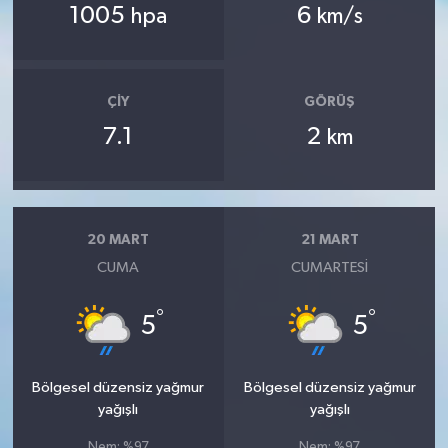
1005
6
hpa
km/s
ÇIY
GÖRÜŞ
7.1
2
km
20 MART
21 MART
CUMA
CUMARTESI
°
°
5
5
Bölgesel düzensiz yağmur
Bölgesel düzensiz yağmur
yağışlı
yağışlı
Nem: %97
Nem: %97