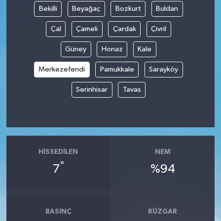
Bekilli
Beyağaç
Bozkurt
Buldan
Çal
Çameli
Çardak
Çivril
Güney
Honaz
Kale
Merkezefendi
Pamukkale
Sarayköy
Serinhisar
Tavas
HISSEDILEN
NEM
°
7
%94
BASINÇ
RÜZGAR