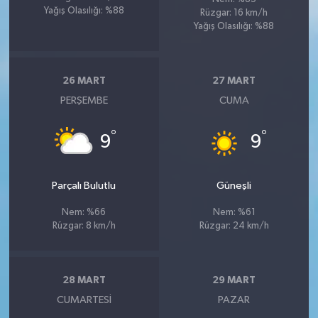
Yağış Olasılığı: %88
Rüzgar: 16 km/h
Yağış Olasılığı: %88
26 MART
27 MART
PERŞEMBE
CUMA
°
°
9
9
Parçalı Bulutlu
Güneşli
Nem: %66
Nem: %61
Rüzgar: 8 km/h
Rüzgar: 24 km/h
28 MART
29 MART
CUMARTESI
PAZAR