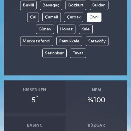
Bekilli
Beyağaç
Bozkurt
Buldan
Çal
Çameli
Çardak
Çivril
Güney
Honaz
Kale
Merkezefendi
Pamukkale
Sarayköy
Serinhisar
Tavas
HISSEDILEN
NEM
°
5
%100
BASINÇ
RÜZGAR