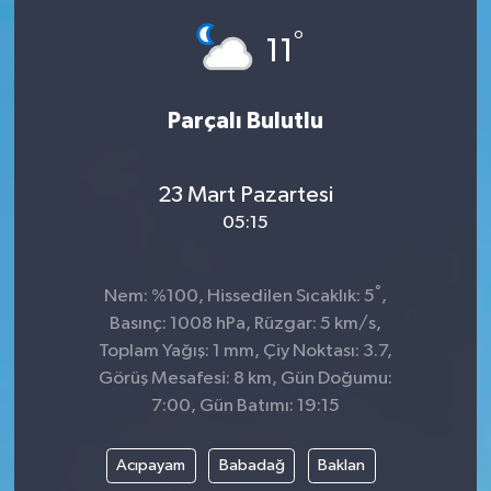
°
Siyaset
11
SPOR
Parçalı Bulutlu
YAŞAM
23 Mart Pazartesi
Zonguldak
05:15
°
Nem: %100, Hissedilen Sıcaklık: 5
,
Basınç: 1008 hPa, Rüzgar: 5 km/s,
Toplam Yağış: 1 mm, Çiy Noktası: 3.7,
Görüş Mesafesi: 8 km, Gün Doğumu:
7:00, Gün Batımı: 19:15
Acıpayam
Babadağ
Baklan