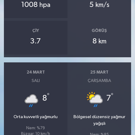
1008
5
hpa
km/s
ÇIY
GÖRÜŞ
3.7
8
km
24 MART
25 MART
SALI
ÇARŞAMBA
°
°
8
7
Orta kuvvetli yağmurlu
Bölgesel düzensiz yağmur
yağışlı
Nem: %79
Rüzgar: 10 km/h
Nem: %85