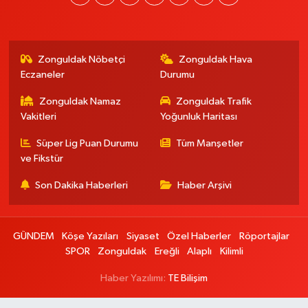
Zonguldak Nöbetçi
Zonguldak Hava
Eczaneler
Durumu
Zonguldak Namaz
Zonguldak Trafik
Vakitleri
Yoğunluk Haritası
Süper Lig Puan Durumu
Tüm Manşetler
ve Fikstür
Son Dakika Haberleri
Haber Arşivi
GÜNDEM
Köşe Yazıları
Siyaset
Özel Haberler
Röportajlar
SPOR
Zonguldak
Ereğli
Alaplı
Kilimli
Haber Yazılımı:
TE Bilişim