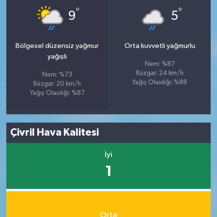
°
°
9
5
Bölgesel düzensiz yağmur
Orta kuvvetli yağmurlu
yağışlı
Nem: %87
Rüzgar: 24 km/h
Nem: %73
Yağış Olasılığı: %88
Rüzgar: 20 km/h
Yağış Olasılığı: %87
Çivril Hava Kalitesi
İyi
1
Orta