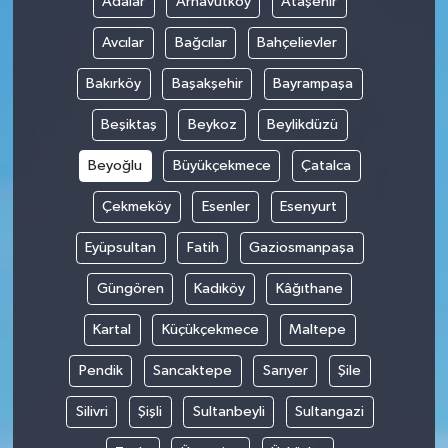
Adalar
Arnavutköy
Ataşehir
Avcılar
Bağcılar
Bahçelievler
Bakırköy
Başakşehir
Bayrampaşa
Beşiktaş
Beykoz
Beylikdüzü
Beyoğlu
Büyükçekmece
Çatalca
Çekmeköy
Esenler
Esenyurt
Eyüpsultan
Fatih
Gaziosmanpaşa
Güngören
Kadıköy
Kâğıthane
Kartal
Küçükçekmece
Maltepe
Pendik
Sancaktepe
Sarıyer
Şile
Silivri
Şişli
Sultanbeyli
Sultangazi