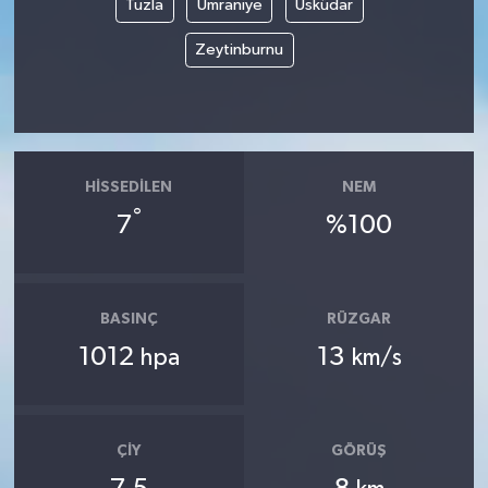
Tuzla
Ümraniye
Üsküdar
Zeytinburnu
HISSEDILEN
NEM
°
7
%100
BASINÇ
RÜZGAR
1012
13
hpa
km/s
ÇIY
GÖRÜŞ