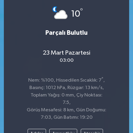
°
Siyaset
10
SPOR
Parçalı Bulutlu
YAŞAM
23 Mart Pazartesi
Zonguldak
03:00
°
Nem: %100, Hissedilen Sıcaklık: 7
,
Basınç: 1012 hPa, Rüzgar: 13 km/s,
Toplam Yağış: 0 mm, Çiy Noktası:
7.5,
Görüş Mesafesi: 8 km, Gün Doğumu:
7:03, Gün Batımı: 19:20