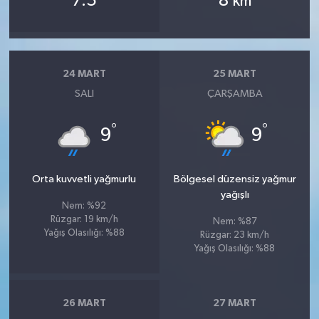
7.5
8
km
24 MART
25 MART
SALI
ÇARŞAMBA
°
°
9
9
Orta kuvvetli yağmurlu
Bölgesel düzensiz yağmur
yağışlı
Nem: %92
Rüzgar: 19 km/h
Nem: %87
Yağış Olasılığı: %88
Rüzgar: 23 km/h
Yağış Olasılığı: %88
26 MART
27 MART