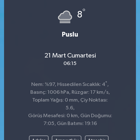
°
Siyaset
8
SPOR
Puslu
YAŞAM
21 Mart Cumartesi
Zonguldak
06:15
°
Nem: %97, Hissedilen Sıcaklık: 4
,
Basınç: 1006 hPa, Rüzgar: 17 km/s,
Toplam Yağış: 0 mm, Çiy Noktası:
5.6,
Görüş Mesafesi: 0 km, Gün Doğumu:
7:05, Gün Batımı: 19:16