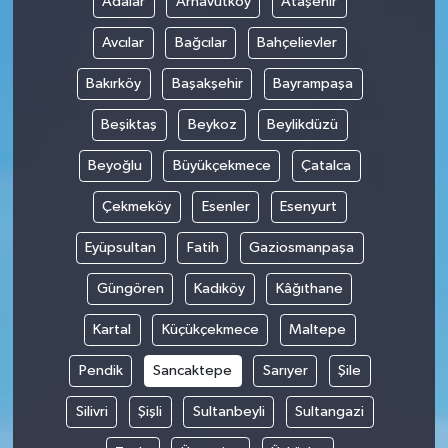
Adalar
Arnavutköy
Ataşehir
Avcılar
Bağcılar
Bahçelievler
Bakırköy
Başakşehir
Bayrampaşa
Beşiktaş
Beykoz
Beylikdüzü
Beyoğlu
Büyükçekmece
Çatalca
Çekmeköy
Esenler
Esenyurt
Eyüpsultan
Fatih
Gaziosmanpaşa
Güngören
Kadıköy
Kâğıthane
Kartal
Küçükçekmece
Maltepe
Pendik
Sancaktepe
Sarıyer
Şile
Silivri
Şişli
Sultanbeyli
Sultangazi