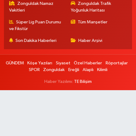
Zonguldak Namaz
Zonguldak Trafik
Vakitleri
Yoğunluk Haritası
Süper Lig Puan Durumu
Tüm Manşetler
ve Fikstür
Son Dakika Haberleri
Haber Arşivi
GÜNDEM
Köşe Yazıları
Siyaset
Özel Haberler
Röportajlar
SPOR
Zonguldak
Ereğli
Alaplı
Kilimli
Haber Yazılımı:
TE Bilişim