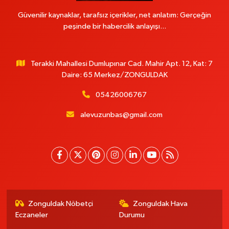
Güvenilir kaynaklar, tarafsız içerikler, net anlatım: Gerçeğin
peşinde bir habercilik anlayışı...
Terakki Mahallesi Dumlupınar Cad. Mahir Apt. 12, Kat: 7
Daire: 65 Merkez/ZONGULDAK
05426006767
alevuzunbas@gmail.com
Zonguldak Nöbetçi
Zonguldak Hava
Eczaneler
Durumu