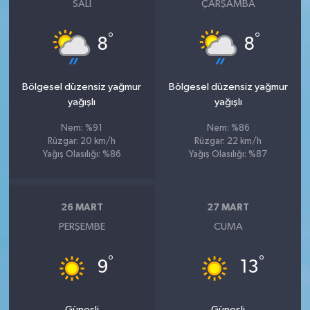
SALI
ÇARŞAMBA
°
°
8
8
Bölgesel düzensiz yağmur
Bölgesel düzensiz yağmur
yağışlı
yağışlı
Nem: %91
Nem: %86
Rüzgar: 20 km/h
Rüzgar: 22 km/h
Yağış Olasılığı: %86
Yağış Olasılığı: %87
26 MART
27 MART
PERŞEMBE
CUMA
°
°
9
13
Güneşli
Güneşli