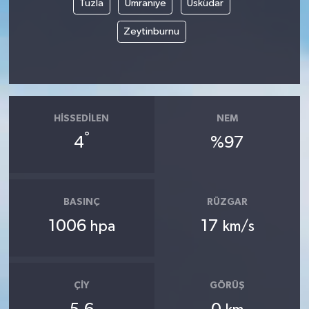
Tuzla
Ümraniye
Üsküdar
Zeytinburnu
HISSEDILEN
NEM
°
4
%97
BASINÇ
RÜZGAR
1006
17
hpa
km/s
ÇIY
GÖRÜŞ