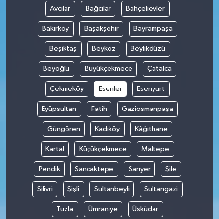
Avcılar
Bağcılar
Bahçelievler
Bakırköy
Başakşehir
Bayrampaşa
Beşiktaş
Beykoz
Beylikdüzü
Beyoğlu
Büyükçekmece
Çatalca
Çekmeköy
Esenler
Esenyurt
Eyüpsultan
Fatih
Gaziosmanpaşa
Güngören
Kadıköy
Kâğıthane
Kartal
Küçükçekmece
Maltepe
Pendik
Sancaktepe
Sarıyer
Şile
Silivri
Şişli
Sultanbeyli
Sultangazi
Tuzla
Ümraniye
Üsküdar