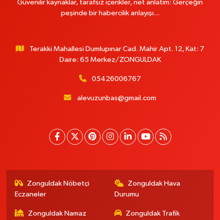
Güvenilir kaynaklar, tarafsız içerikler, net anlatım: Gerçeğin
peşinde bir habercilik anlayışı...
Terakki Mahallesi Dumlupınar Cad. Mahir Apt. 12, Kat: 7
Daire: 65 Merkez/ZONGULDAK
05426006767
alevuzunbas@gmail.com
Zonguldak Nöbetçi
Zonguldak Hava
Eczaneler
Durumu
Zonguldak Namaz
Zonguldak Trafik