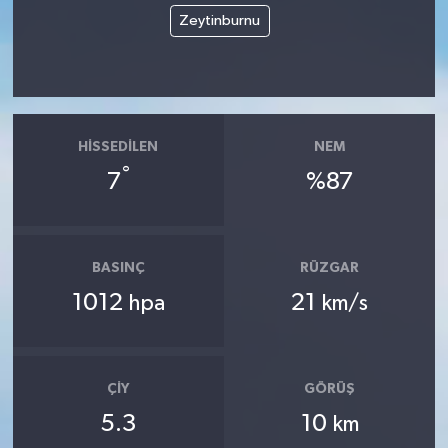
Zeytinburnu
HISSEDILEN
NEM
°
7
%87
BASINÇ
RÜZGAR
1012
21
hpa
km/s
ÇIY
GÖRÜŞ
5.3
10
km