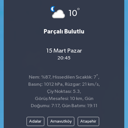
°
Siyaset
10
SPOR
Parçalı Bulutlu
YAŞAM
15 Mart Pazar
Zonguldak
20:45
°
Nem: %87, Hissedilen Sıcaklık: 7
,
Basınç: 1012 hPa, Rüzgar: 21 km/s,
Çiy Noktası: 5.3,
Görüş Mesafesi: 10 km, Gün
Doğumu: 7:17, Gün Batımı: 19:11
Adalar
Arnavutköy
Ataşehir