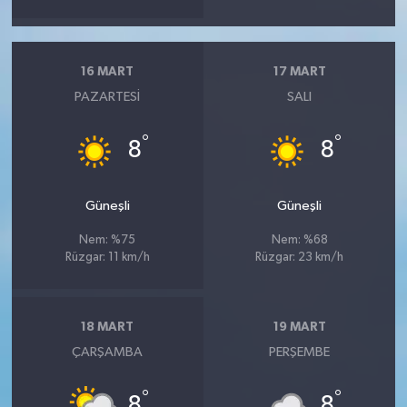
16 MART
17 MART
PAZARTESI
SALI
°
°
8
8
Güneşli
Güneşli
Nem: %75
Nem: %68
Rüzgar: 11 km/h
Rüzgar: 23 km/h
18 MART
19 MART
ÇARŞAMBA
PERŞEMBE
°
°
8
8