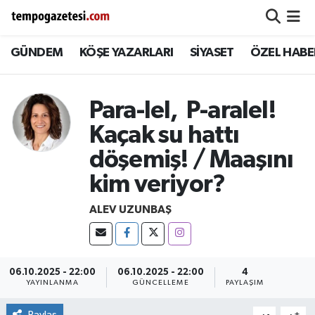
GÜNDEM
KÖŞE YAZARLARI
SİYASET
ÖZEL HABE
Alaplı
Zonguldak Nöbetçi Eczaneler
Çaycuma
Zonguldak Hava Durumu
Para-lel, P-aralel!
Devrek
Zonguldak Namaz Vakitleri
Kaçak su hattı
döşemiş! / Maaşını
Ereğli
Zonguldak Trafik Yoğunluk Haritası
kim veriyor?
Gökçebey
Süper Lig Puan Durumu ve Fikstür
ALEV UZUNBAŞ
GÜNDEM
Tüm Manşetler
Kilimli
Son Dakika Haberleri
06.10.2025 - 22:00
06.10.2025 - 22:00
4
YAYINLANMA
GÜNCELLEME
PAYLAŞIM
Kozlu
Haber Arşivi
Paylaş
-
+