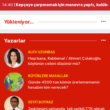
Kepçeye çarpmamak için manevra yaptı, kulübe
14:40 |
Yükleniyor...
Yazarlar
ALEV UZUNBAŞ
Hep bana, Rabbena! / Ahmet Çolakoğlu
köylünün cebini düşünür mü?
BÜYÜKLERE MASALLAR
Günde 4500 ton kömür üretememenin
hesabını kim verecek?
SEYFI BOYRAZ
Taşkömürü satışında, tek yetkili TTK olmalı