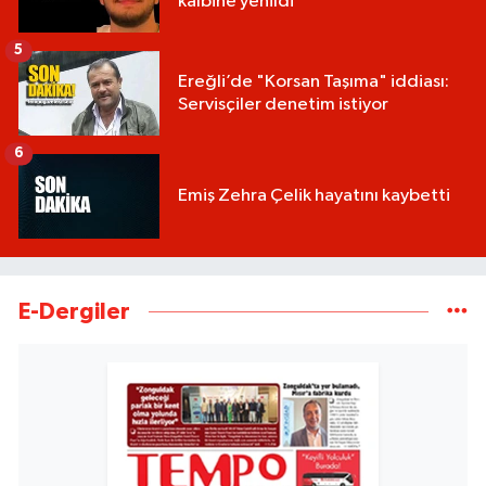
kalbine yenildi
5
Ereğli’de "Korsan Taşıma" iddiası:
Servisçiler denetim istiyor
6
Emiş Zehra Çelik hayatını kaybetti
E-Dergiler