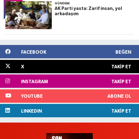
GÜNDEM
AK Parti yasta: Zarif insan, yol
arkadaşım
FACEBOOK
BEĞEN
X
TAKIP ET
INSTAGRAM
TAKIP ET
YOUTUBE
ABONE OL
LINKEDIN
TAKIP ET