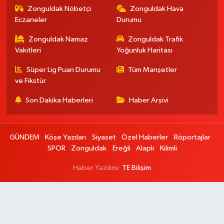
Zonguldak Nöbetçi
Zonguldak Hava
Eczaneler
Durumu
Zonguldak Namaz
Zonguldak Trafik
Vakitleri
Yoğunluk Haritası
Süper Lig Puan Durumu
Tüm Manşetler
ve Fikstür
Son Dakika Haberleri
Haber Arşivi
GÜNDEM
Köşe Yazıları
Siyaset
Özel Haberler
Röportajlar
SPOR
Zonguldak
Ereğli
Alaplı
Kilimli
Haber Yazılımı:
TE Bilişim