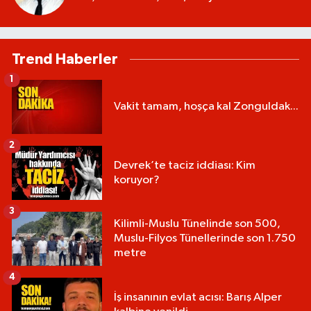
Trend Haberler
1
Vakit tamam, hoşça kal Zonguldak...
2
Devrek’te taciz iddiası: Kim
koruyor?
3
Kilimli-Muslu Tünelinde son 500,
Muslu-Filyos Tünellerinde son 1.750
metre
4
İş insanının evlat acısı: Barış Alper