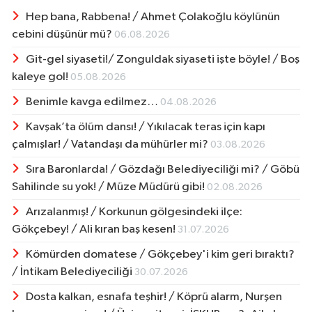
Hep bana, Rabbena! / Ahmet Çolakoğlu köylünün
cebini düşünür mü?
06.08.2026
Git-gel siyaseti!/ Zonguldak siyaseti işte böyle! / Boş
kaleye gol!
05.08.2026
Benimle kavga edilmez…
04.08.2026
Kavşak’ta ölüm dansı! / Yıkılacak teras için kapı
çalmışlar! / Vatandaşı da mühürler mi?
03.08.2026
Sıra Baronlarda! / Gözdağı Belediyeciliği mi? / Göbü
Sahilinde su yok! / Müze Müdürü gibi!
02.08.2026
Arızalanmış! / Korkunun gölgesindeki ilçe:
Gökçebey! / Ali kıran baş kesen!
31.07.2026
Kömürden domatese / Gökçebey'i kim geri bıraktı?
/ İntikam Belediyeciliği
30.07.2026
Dosta kalkan, esnafa teşhir! / Köprü alarm, Nurşen