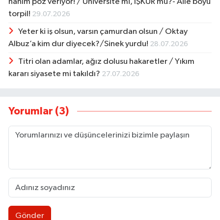
hanım poz veriyor! / Üniversite mi, İŞKUR mu?- Aile boyu
torpil!
29.07.2026
Yeter ki iş olsun, varsın çamurdan olsun / Oktay
Albuz’a kim dur diyecek?/Sinek yurdu!
28.07.2026
Titri olan adamlar, ağız dolusu hakaretler / Yıkım
kararı siyasete mi takıldı?
27.07.2026
Yorumlar (3)
Gönder