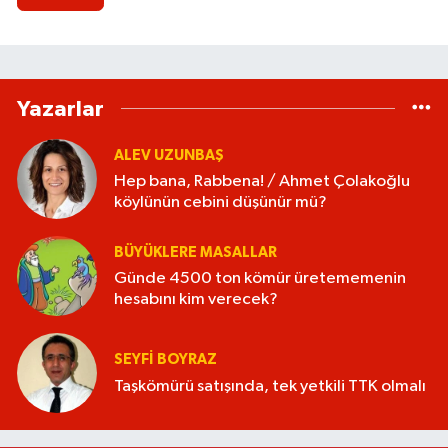
Yazarlar
ALEV UZUNBAŞ
Hep bana, Rabbena! / Ahmet Çolakoğlu
köylünün cebini düşünür mü?
BÜYÜKLERE MASALLAR
Günde 4500 ton kömür üretememenin
hesabını kim verecek?
Zeki Tosun, kabri başında dualarla anıldı
SEYFI BOYRAZ
15:27 |
Taşkömürü satışında, tek yetkili TTK olmalı
“Vatandaşa yol yok, damada iş var” iddiası!
15:12 |
Jandarma ekipleri alev alan araçtan sürücüyü ku
15:06 |
Merhum İl Başkanı Zeki Tosun, vefatının yıl dö
14:42 |