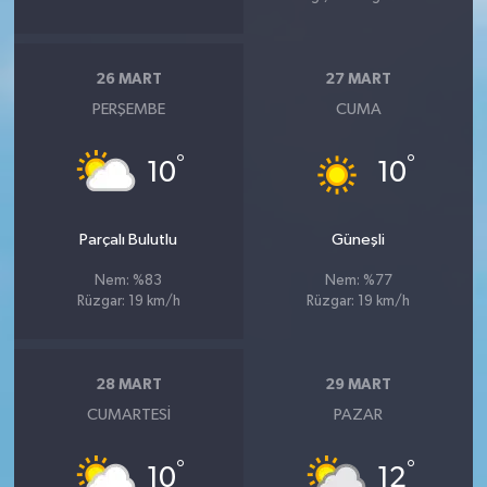
26 MART
27 MART
PERŞEMBE
CUMA
°
°
10
10
Parçalı Bulutlu
Güneşli
Nem: %83
Nem: %77
Rüzgar: 19 km/h
Rüzgar: 19 km/h
28 MART
29 MART
CUMARTESI
PAZAR
°
°
10
12