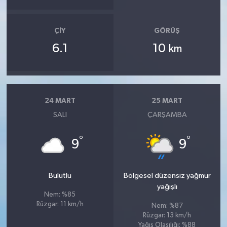
ÇIY
GÖRÜŞ
6.1
10
km
24 MART
25 MART
SALI
ÇARŞAMBA
°
°
9
9
Bulutlu
Bölgesel düzensiz yağmur
yağışlı
Nem: %85
Rüzgar: 11 km/h
Nem: %87
Rüzgar: 13 km/h
Yağış Olasılığı: %88