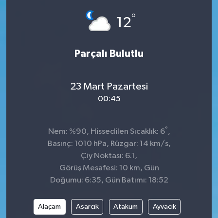
°
Siyaset
12
SPOR
Parçalı Bulutlu
YAŞAM
23 Mart Pazartesi
Zonguldak
00:45
°
Nem: %90, Hissedilen Sıcaklık: 6
,
Basınç: 1010 hPa, Rüzgar: 14 km/s,
Çiy Noktası: 6.1,
Görüş Mesafesi: 10 km, Gün
Doğumu: 6:35, Gün Batımı: 18:52
Alaçam
Asarcık
Atakum
Ayvacık