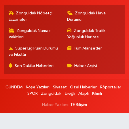
Zonguldak Nöbetçi
Zonguldak Hava
Eczaneler
Durumu
Zonguldak Namaz
Zonguldak Trafik
Vakitleri
Yoğunluk Haritası
Süper Lig Puan Durumu
Tüm Manşetler
ve Fikstür
Son Dakika Haberleri
Haber Arşivi
GÜNDEM
Köşe Yazıları
Siyaset
Özel Haberler
Röportajlar
SPOR
Zonguldak
Ereğli
Alaplı
Kilimli
Haber Yazılımı:
TE Bilişim