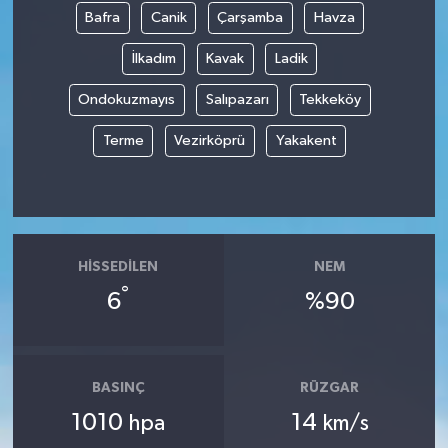
Bafra
Canik
Çarşamba
Havza
İlkadım
Kavak
Ladik
Ondokuzmayıs
Salıpazarı
Tekkeköy
Terme
Vezirköprü
Yakakent
HISSEDILEN
NEM
°
6
%90
BASINÇ
RÜZGAR
1010
14
hpa
km/s