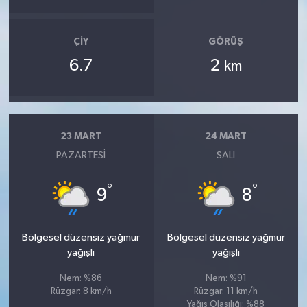
ÇIY
GÖRÜŞ
6.7
2
km
23 MART
24 MART
PAZARTESI
SALI
°
°
9
8
Bölgesel düzensiz yağmur
Bölgesel düzensiz yağmur
yağışlı
yağışlı
Nem: %86
Nem: %91
Rüzgar: 8 km/h
Rüzgar: 11 km/h
Yağış Olasılığı: %88