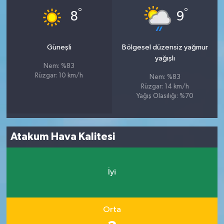
°
°
8
9
Güneşli
Bölgesel düzensiz yağmur
yağışlı
Nem: %83
Rüzgar: 10 km/h
Nem: %83
Rüzgar: 14 km/h
Yağış Olasılığı: %70
Atakum Hava Kalitesi
İyi
Orta