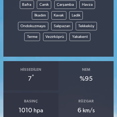
Bafra
Canik
Çarşamba
Havza
İlkadım
Kavak
Ladik
Ondokuzmayıs
Salıpazarı
Tekkeköy
Terme
Vezirköprü
Yakakent
HISSEDILEN
NEM
°
7
%95
BASINÇ
RÜZGAR
1010
6
hpa
km/s