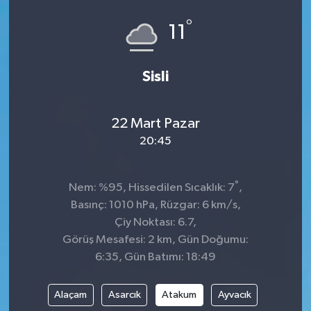
°
Siyaset
11
SPOR
Sisli
YAŞAM
22 Mart Pazar
Zonguldak
20:45
°
Nem: %95, Hissedilen Sıcaklık: 7
,
Basınç: 1010 hPa, Rüzgar: 6 km/s,
Çiy Noktası: 6.7,
Görüş Mesafesi: 2 km, Gün Doğumu:
6:35, Gün Batımı: 18:49
Alaçam
Asarcık
Atakum
Ayvacık