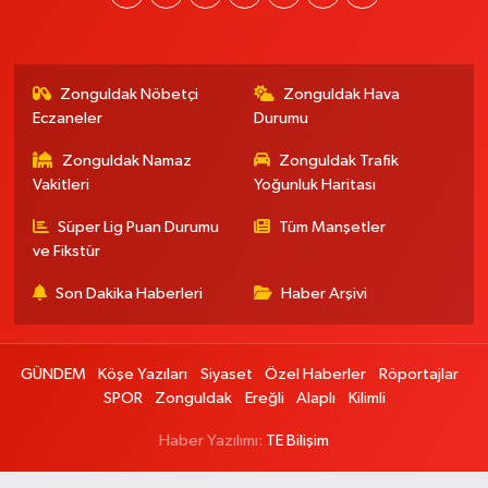
Zonguldak Nöbetçi
Zonguldak Hava
Eczaneler
Durumu
Zonguldak Namaz
Zonguldak Trafik
Vakitleri
Yoğunluk Haritası
Süper Lig Puan Durumu
Tüm Manşetler
ve Fikstür
Son Dakika Haberleri
Haber Arşivi
GÜNDEM
Köşe Yazıları
Siyaset
Özel Haberler
Röportajlar
SPOR
Zonguldak
Ereğli
Alaplı
Kilimli
Haber Yazılımı:
TE Bilişim