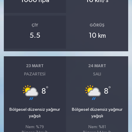
hpa
km/s
ÇIY
GÖRÜŞ
5.5
10
km
23 MART
24 MART
PAZARTESI
SALI
°
°
8
8
Bölgesel düzensiz yağmur
Bölgesel düzensiz yağmur
yağışlı
yağışlı
Nem: %79
Nem: %81