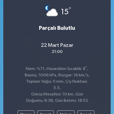
°
Siyaset
15
SPOR
Parçalı Bulutlu
YAŞAM
22 Mart Pazar
Zonguldak
21:00
°
Nem: %71, Hissedilen Sıcaklık: 8
,
Basınç: 1006 hPa, Rüzgar: 16 km/s,
Toplam Yağış: 0 mm, Çiy Noktası:
5.5,
Görüş Mesafesi: 10 km, Gün
Doğumu: 6:38, Gün Batımı: 18:52