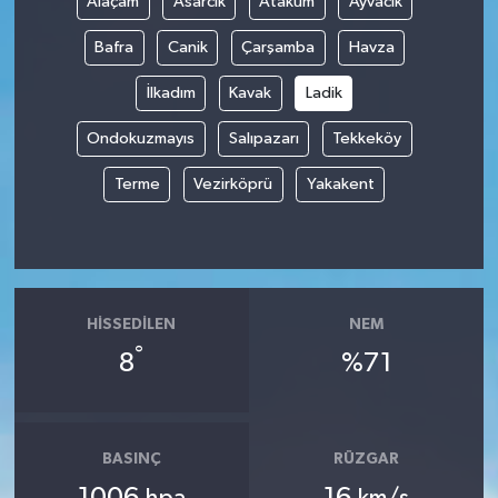
Alaçam
Asarcık
Atakum
Ayvacık
Bafra
Canik
Çarşamba
Havza
İlkadım
Kavak
Ladik
Ondokuzmayıs
Salıpazarı
Tekkeköy
Terme
Vezirköprü
Yakakent
HISSEDILEN
NEM
°
8
%71
BASINÇ
RÜZGAR
1006
16