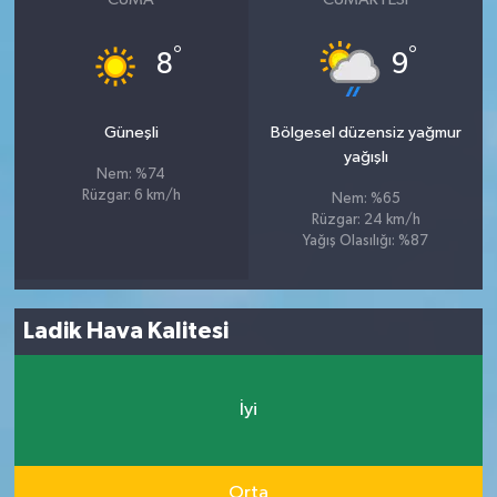
°
°
8
9
Güneşli
Bölgesel düzensiz yağmur
yağışlı
Nem: %74
Rüzgar: 6 km/h
Nem: %65
Rüzgar: 24 km/h
Yağış Olasılığı: %87
Ladik Hava Kalitesi
İyi
Orta