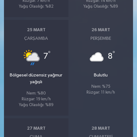
Rüzgar: 7 km/h
Rüzgar: 14 km/h
Yağış Olasılığı: %82
Yağış Olasılığı: %89
25 MART
26 MART
ÇARŞAMBA
PERŞEMBE
°
°
7
8
Bölgesel düzensiz yağmur
Bulutlu
yağışlı
Nem: %75
Rüzgar: 11 km/h
Nem: %80
Rüzgar: 19 km/h
Yağış Olasılığı: %89
27 MART
28 MART
CUMA
CUMARTESI