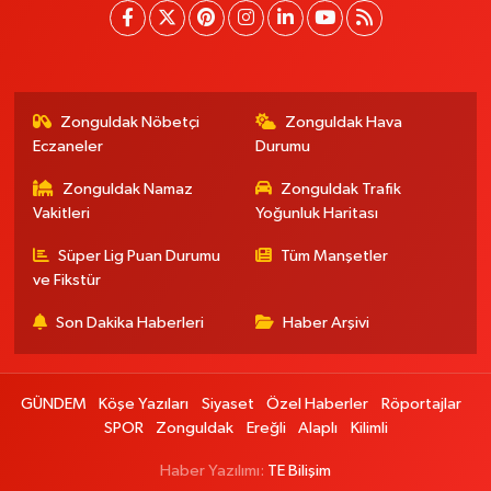
Zonguldak Nöbetçi
Zonguldak Hava
Eczaneler
Durumu
Zonguldak Namaz
Zonguldak Trafik
Vakitleri
Yoğunluk Haritası
Süper Lig Puan Durumu
Tüm Manşetler
ve Fikstür
Son Dakika Haberleri
Haber Arşivi
GÜNDEM
Köşe Yazıları
Siyaset
Özel Haberler
Röportajlar
SPOR
Zonguldak
Ereğli
Alaplı
Kilimli
Haber Yazılımı:
TE Bilişim