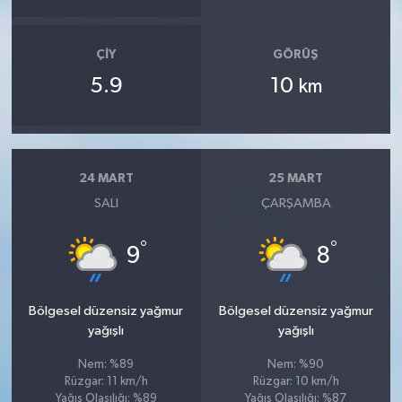
ÇIY
GÖRÜŞ
5.9
10
km
24 MART
25 MART
SALI
ÇARŞAMBA
°
°
9
8
Bölgesel düzensiz yağmur
Bölgesel düzensiz yağmur
yağışlı
yağışlı
Nem: %89
Nem: %90
Rüzgar: 11 km/h
Rüzgar: 10 km/h
Yağış Olasılığı: %89
Yağış Olasılığı: %87