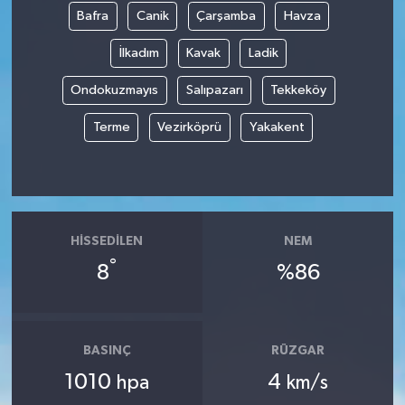
Bafra
Canik
Çarşamba
Havza
İlkadım
Kavak
Ladik
Ondokuzmayıs
Salıpazarı
Tekkeköy
Terme
Vezirköprü
Yakakent
HISSEDILEN
NEM
°
8
%86
BASINÇ
RÜZGAR
1010
4
hpa
km/s