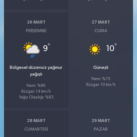
26 MART
27 MART
PERŞEMBE
CUMA
°
°
9
10
Bölgesel düzensiz yağmur
Güneşli
yağışlı
Nem: %75
Rüzgar: 10 km/h
Nem: %86
Rüzgar: 14 km/h
Yağış Olasılığı: %83
28 MART
29 MART
CUMARTESI
PAZAR