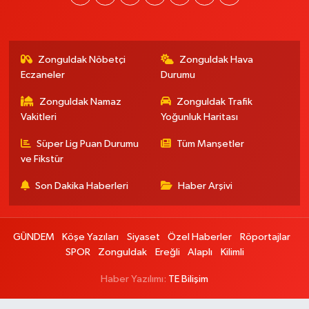
Zonguldak Nöbetçi
Zonguldak Hava
Eczaneler
Durumu
Zonguldak Namaz
Zonguldak Trafik
Vakitleri
Yoğunluk Haritası
Süper Lig Puan Durumu
Tüm Manşetler
ve Fikstür
Son Dakika Haberleri
Haber Arşivi
GÜNDEM
Köşe Yazıları
Siyaset
Özel Haberler
Röportajlar
SPOR
Zonguldak
Ereğli
Alaplı
Kilimli
Haber Yazılımı:
TE Bilişim