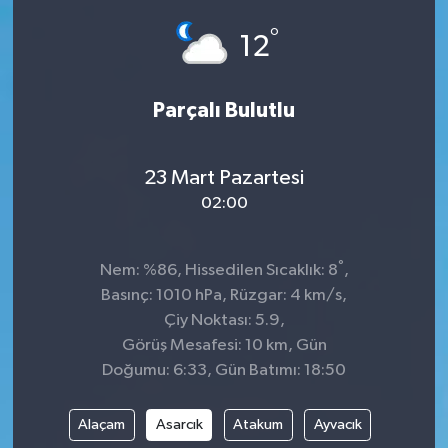
°
Siyaset
12
SPOR
Parçalı Bulutlu
YAŞAM
23 Mart Pazartesi
Zonguldak
02:00
°
Nem: %86, Hissedilen Sıcaklık: 8
,
Basınç: 1010 hPa, Rüzgar: 4 km/s,
Çiy Noktası: 5.9,
Görüş Mesafesi: 10 km, Gün
Doğumu: 6:33, Gün Batımı: 18:50
Alaçam
Asarcık
Atakum
Ayvacık