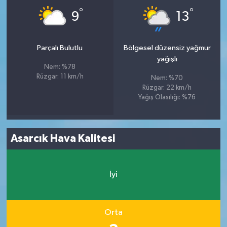
°
°
9
13
Parçalı Bulutlu
Bölgesel düzensiz yağmur
yağışlı
Nem: %78
Rüzgar: 11 km/h
Nem: %70
Rüzgar: 22 km/h
Yağış Olasılığı: %76
Asarcık Hava Kalitesi
İyi
Orta