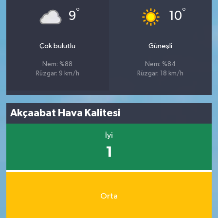
°
°
9
10
Çok bulutlu
Güneşli
Nem: %88
Nem: %84
Rüzgar: 9 km/h
Rüzgar: 18 km/h
Akçaabat Hava Kalitesi
İyi
1
Orta