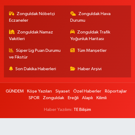
Zonguldak Nöbetçi
Zonguldak Hava
Eczaneler
Durumu
Zonguldak Namaz
Zonguldak Trafik
Vakitleri
Yoğunluk Haritası
Süper Lig Puan Durumu
Tüm Manşetler
ve Fikstür
Son Dakika Haberleri
Haber Arşivi
GÜNDEM
Köşe Yazıları
Siyaset
Özel Haberler
Röportajlar
SPOR
Zonguldak
Ereğli
Alaplı
Kilimli
Haber Yazılımı:
TE Bilişim