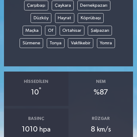
Çarşıbaşı
Çaykara
Dernekpazarı
Düzköy
Hayrat
Köprübaşı
Maçka
Of
Ortahisar
Şalpazarı
Sürmene
Tonya
Vakfıkebir
Yomra
HISSEDILEN
NEM
°
10
%87
BASINÇ
RÜZGAR
1010
8
hpa
km/s