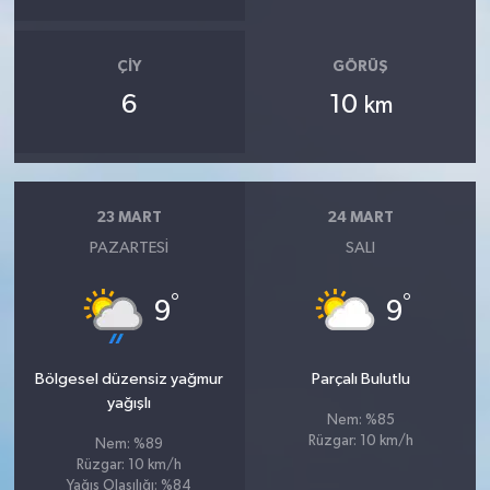
ÇIY
GÖRÜŞ
6
10
km
23 MART
24 MART
PAZARTESI
SALI
°
°
9
9
Bölgesel düzensiz yağmur
Parçalı Bulutlu
yağışlı
Nem: %85
Rüzgar: 10 km/h
Nem: %89
Rüzgar: 10 km/h
Yağış Olasılığı: %84