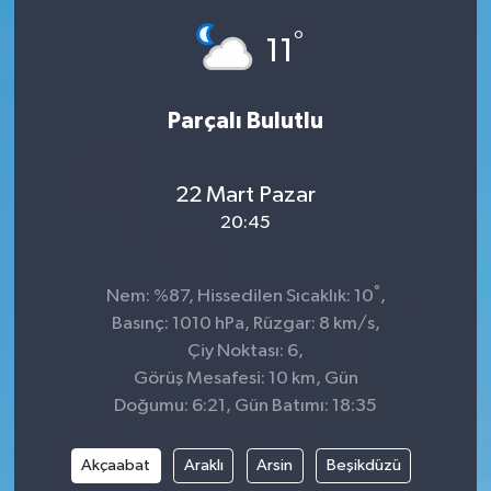
°
Siyaset
11
SPOR
Parçalı Bulutlu
YAŞAM
22 Mart Pazar
Zonguldak
20:45
°
Nem: %87, Hissedilen Sıcaklık: 10
,
Basınç: 1010 hPa, Rüzgar: 8 km/s,
Çiy Noktası: 6,
Görüş Mesafesi: 10 km, Gün
Doğumu: 6:21, Gün Batımı: 18:35
Akçaabat
Araklı
Arsin
Beşikdüzü