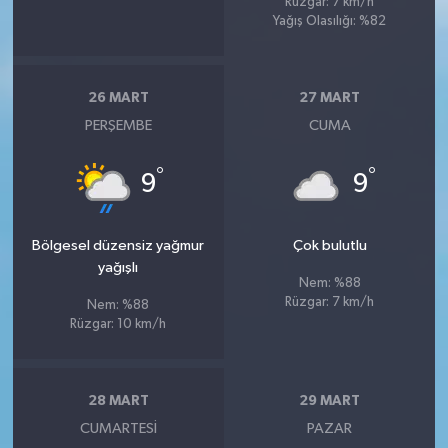
Rüzgar: 7 km/h
Yağış Olasılığı: %82
26 MART
27 MART
PERŞEMBE
CUMA
°
°
9
9
Bölgesel düzensiz yağmur
Çok bulutlu
yağışlı
Nem: %88
Rüzgar: 7 km/h
Nem: %88
Rüzgar: 10 km/h
28 MART
29 MART
CUMARTESI
PAZAR