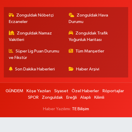
Zonguldak Nöbetçi
Zonguldak Hava
Eczaneler
Durumu
Zonguldak Namaz
Zonguldak Trafik
Vakitleri
Yoğunluk Haritası
Süper Lig Puan Durumu
Tüm Manşetler
ve Fikstür
Son Dakika Haberleri
Haber Arşivi
GÜNDEM
Köşe Yazıları
Siyaset
Özel Haberler
Röportajlar
SPOR
Zonguldak
Ereğli
Alaplı
Kilimli
Haber Yazılımı:
TE Bilişim