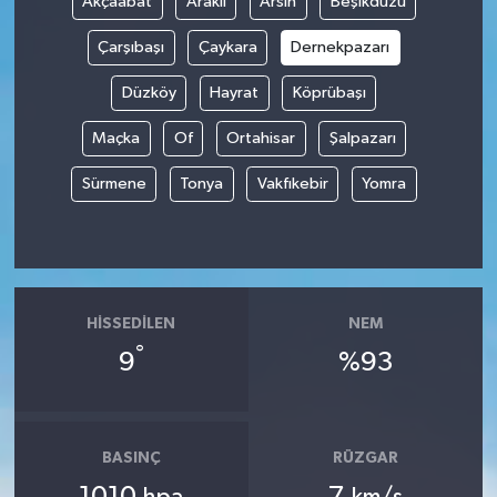
Akçaabat
Araklı
Arsin
Beşikdüzü
Çarşıbaşı
Çaykara
Dernekpazarı
Düzköy
Hayrat
Köprübaşı
Maçka
Of
Ortahisar
Şalpazarı
Sürmene
Tonya
Vakfıkebir
Yomra
HISSEDILEN
NEM
°
9
%93
BASINÇ
RÜZGAR
1010
7