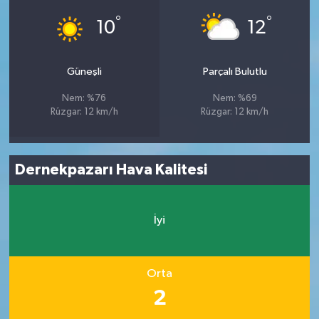
°
°
10
12
Güneşli
Parçalı Bulutlu
Nem: %76
Nem: %69
Rüzgar: 12 km/h
Rüzgar: 12 km/h
Dernekpazarı Hava Kalitesi
İyi
Orta
2