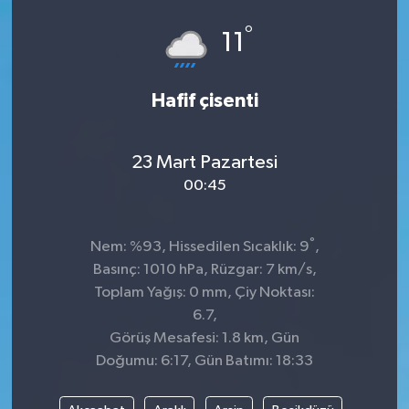
°
Siyaset
11
SPOR
Hafif çisenti
YAŞAM
23 Mart Pazartesi
Zonguldak
00:45
°
Nem: %93, Hissedilen Sıcaklık: 9
,
Basınç: 1010 hPa, Rüzgar: 7 km/s,
Toplam Yağış: 0 mm, Çiy Noktası:
6.7,
Görüş Mesafesi: 1.8 km, Gün
Doğumu: 6:17, Gün Batımı: 18:33