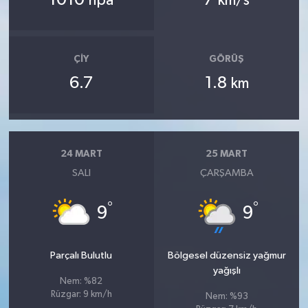
hpa
km/s
ÇIY
GÖRÜŞ
6.7
1.8
km
24 MART
25 MART
SALI
ÇARŞAMBA
°
°
9
9
Parçalı Bulutlu
Bölgesel düzensiz yağmur
yağışlı
Nem: %82
Rüzgar: 9 km/h
Nem: %93