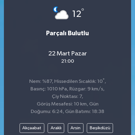
°
Siyaset
12
SPOR
Parçalı Bulutlu
YAŞAM
22 Mart Pazar
Zonguldak
21:00
°
Nem: %87, Hissedilen Sıcaklık: 10
,
Basınç: 1010 hPa, Rüzgar: 9 km/s,
Çiy Noktası: 7,
Görüş Mesafesi: 10 km, Gün
Doğumu: 6:24, Gün Batımı: 18:38
Akçaabat
Araklı
Arsin
Beşikdüzü