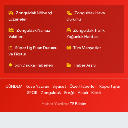
Zonguldak Nöbetçi
Zonguldak Hava
Eczaneler
Durumu
Zonguldak Namaz
Zonguldak Trafik
Vakitleri
Yoğunluk Haritası
Süper Lig Puan Durumu
Tüm Manşetler
ve Fikstür
Son Dakika Haberleri
Haber Arşivi
GÜNDEM
Köşe Yazıları
Siyaset
Özel Haberler
Röportajlar
SPOR
Zonguldak
Ereğli
Alaplı
Kilimli
Haber Yazılımı:
TE Bilişim