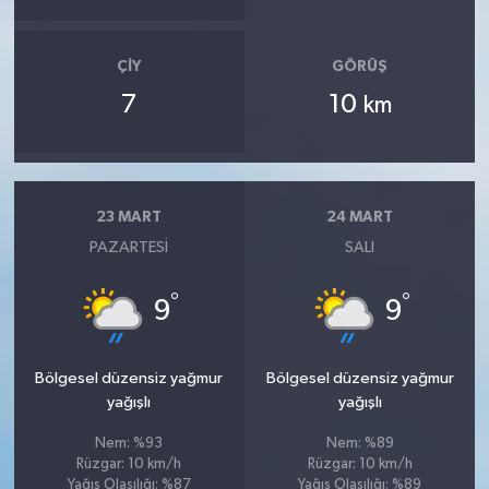
ÇIY
GÖRÜŞ
7
10
km
23 MART
24 MART
PAZARTESI
SALI
°
°
9
9
Bölgesel düzensiz yağmur
Bölgesel düzensiz yağmur
yağışlı
yağışlı
Nem: %93
Nem: %89
Rüzgar: 10 km/h
Rüzgar: 10 km/h
Yağış Olasılığı: %87
Yağış Olasılığı: %89