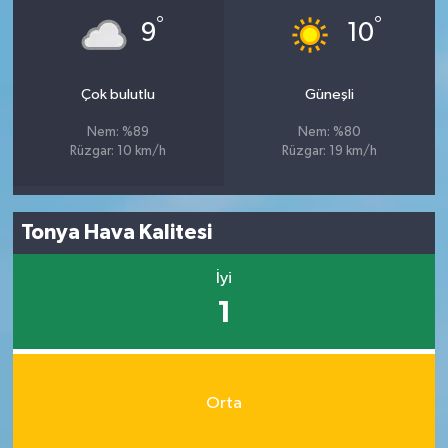
°
°
9
10
Çok bulutlu
Güneşli
Nem: %89
Nem: %80
Rüzgar: 10 km/h
Rüzgar: 19 km/h
Tonya Hava Kalitesi
İyi
1
Orta