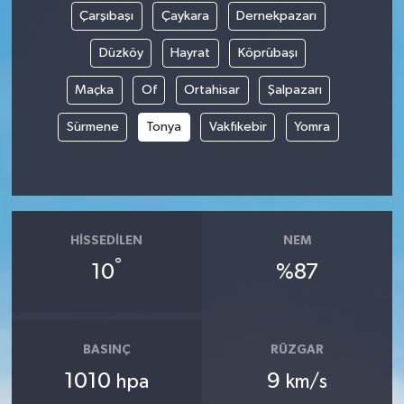
Çarşıbaşı
Çaykara
Dernekpazarı
Düzköy
Hayrat
Köprübaşı
Maçka
Of
Ortahisar
Şalpazarı
Sürmene
Tonya
Vakfıkebir
Yomra
HISSEDILEN
NEM
°
10
%87
BASINÇ
RÜZGAR
1010
9
hpa
km/s