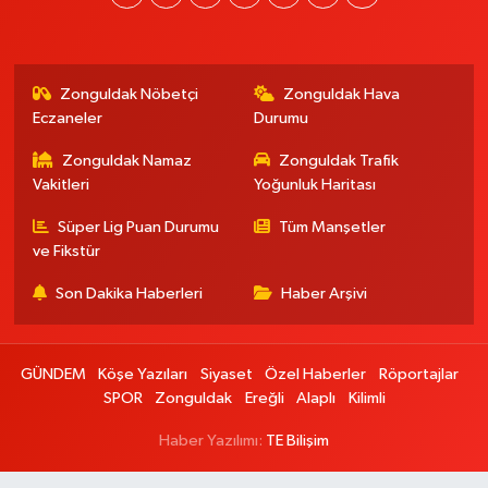
Zonguldak Nöbetçi
Zonguldak Hava
Eczaneler
Durumu
Zonguldak Namaz
Zonguldak Trafik
Vakitleri
Yoğunluk Haritası
Süper Lig Puan Durumu
Tüm Manşetler
ve Fikstür
Son Dakika Haberleri
Haber Arşivi
GÜNDEM
Köşe Yazıları
Siyaset
Özel Haberler
Röportajlar
SPOR
Zonguldak
Ereğli
Alaplı
Kilimli
Haber Yazılımı:
TE Bilişim