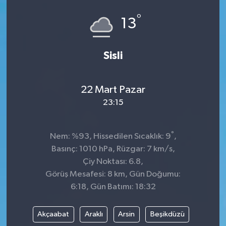
°
Siyaset
13
SPOR
Sisli
YAŞAM
22 Mart Pazar
Zonguldak
23:15
°
Nem: %93, Hissedilen Sıcaklık: 9
,
Basınç: 1010 hPa, Rüzgar: 7 km/s,
Çiy Noktası: 6.8,
Görüş Mesafesi: 8 km, Gün Doğumu:
6:18, Gün Batımı: 18:32
Akçaabat
Araklı
Arsin
Beşikdüzü