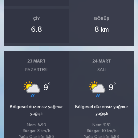
ÇIY
GÖRÜŞ
6.8
8
km
23 MART
24 MART
PAZARTESI
SALI
°
°
9
9
Bölgesel düzensiz yağmur
Bölgesel düzensiz yağmur
yağışlı
yağışlı
Nem: %90
Nem: %81
Rüzgar: 8 km/h
Rüzgar: 10 km/h
Yağış Olasılığı: %86
Yağış Olasılığı: %88