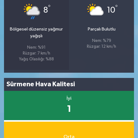
°
°
8
10
Bölgesel düzensiz yağmur
Parçalı Bulutlu
yağışlı
Nem: %79
Rüzgar: 12 km/h
Nem: %91
Rüzgar: 7 km/h
Yağış Olasılığı: %88
Sürmene Hava Kalitesi
İyi
1
Orta