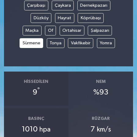
Çarşıbaşı
Çaykara
Dernekpazarı
Düzköy
Hayrat
Köprübaşı
Maçka
Of
Ortahisar
Şalpazarı
Sürmene
Tonya
Vakfıkebir
Yomra
HISSEDILEN
NEM
°
9
%93
BASINÇ
RÜZGAR
1010
7
hpa
km/s